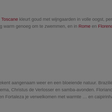
.
Toscane
kleurt goud met wijngaarden in volle oogst, pe
og warm genoeg om te zwemmen, en in
Rome
en
Floren
betekent aangenaam weer en een bloeiende natuur. Brazilië
a, Christus de Verlosser en samba-avonden. Florianopol
a en Fortaleza je verwelkomen met warmte … en caipirinh