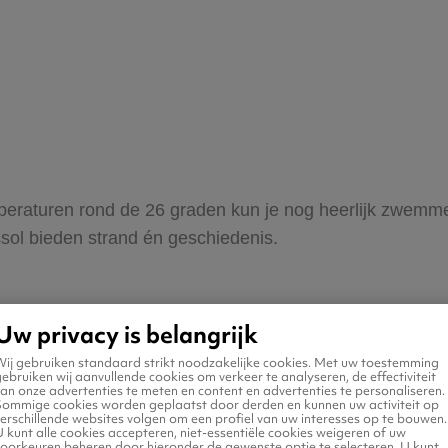
eraturen rond de 26 graden kun je nog heerlijk zwemmen,
ol bieden strand én geschiedenis.
Uw privacy is belangrijk
Wij gebruiken standaard strikt noodzakelijke cookies. Met uw toestemming
ebruiken wij aanvullende cookies om verkeer te analyseren, de effectiviteit
an onze advertenties te meten en content en advertenties te personaliseren.
Sommige cookies worden geplaatst door derden en kunnen uw activiteit op
erschillende websites volgen om een profiel van uw interesses op te bouwen.
 kunt alle cookies accepteren, niet-essentiële cookies weigeren of uw
voorkeuren beheren door hieronder de gewenste optie te selecteren. U kunt