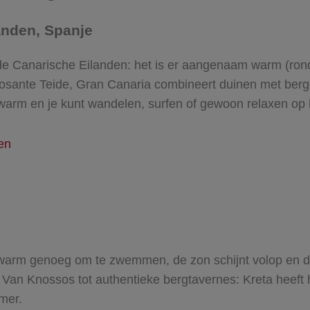
landen, Spanje
e Canarische Eilanden: het is er aangenaam warm (rond d
posante Teide, Gran Canaria combineert duinen met berg
warm en je kunt wandelen, surfen of gewoon relaxen op 
den
d
 warm genoeg om te zwemmen, de zon schijnt volop en de d
 Van Knossos tot authentieke bergtavernes: Kreta heeft 
mer.