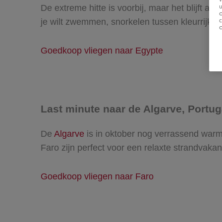
u
De extreme hitte is voorbij, maar het blijft
je wilt zwemmen, snorkelen tussen kleurrijke 
Goedkoop vliegen naar Egypte
Last minute naar de Algarve, Portu
De
Algarve
is in oktober nog verrassend warm
Faro zijn perfect voor een relaxte strandvakan
Goedkoop vliegen naar Faro