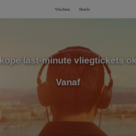
Vluchten
Hotels
ope last-minute vliegtickets o
Vanaf