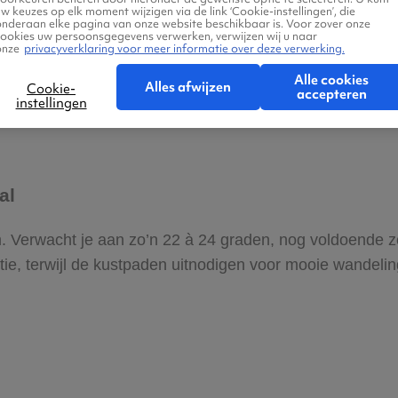
w keuzes op elk moment wijzigen via de link ‘Cookie-instellingen’, die
 aangenaam warm met temperaturen rond de 28 tot 30 grad
onderaan elke pagina van onze website beschikbaar is. Voor zover onze
cookies uw persoonsgegevens verwerken, verwijzen wij u naar
koraalriffen of duiken bij Sharm el-Sheikh en Hurghada.
onze
privacyverklaring voor meer informatie over deze verwerking.
Alle cookies
Alles afwijzen
Cookie-
accepteren
instellingen
gal
. Verwacht je aan zo’n 22 à 24 graden, nog voldoende zo
tie, terwijl de kustpaden uitnodigen voor mooie wandelin