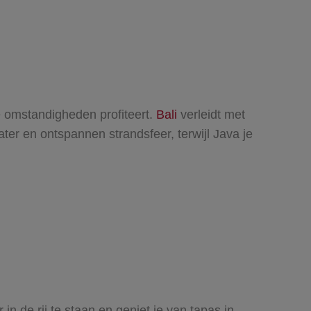
e omstandigheden profiteert.
Bali
verleidt met
ter en ontspannen strandsfeer, terwijl Java je
in de rij te staan en geniet je van tapas in