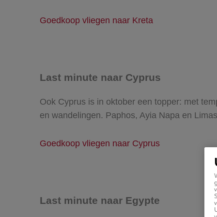
Goedkoop vliegen naar Kreta
Last minute naar Cyprus
Ook Cyprus is in oktober een topper: met temp
en wandelingen. Paphos, Ayia Napa en Limass
Goedkoop vliegen naar Cyprus
g
v
Last minute naar Egypte
v
U