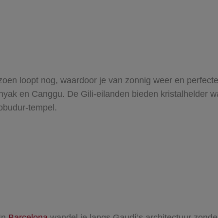
zoen loopt nog, waardoor je van zonnig weer en perfect
inyak en Canggu. De Gili-eilanden bieden kristalhelder wa
obudur-tempel.
 In
Barcelona
wandel je langs Gaudí’s architectuur zonder 