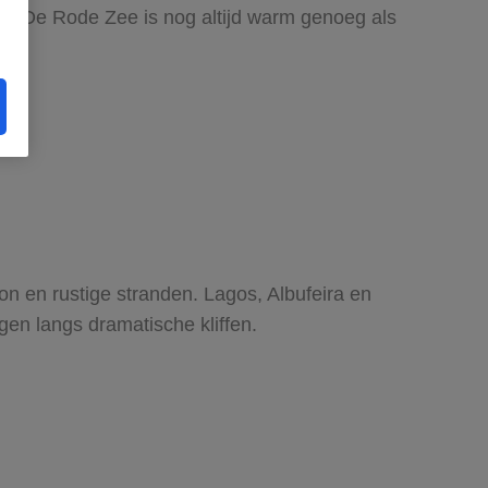
en. De Rode Zee is nog altijd warm genoeg als
n en rustige stranden. Lagos, Albufeira en
gen langs dramatische kliffen.