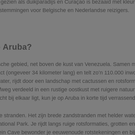
gezien als duikparadijs en Curaçao is bezaaid met kleur
stemmingen voor Belgische en Nederlandse reizigers.
p Aruba?
ribische gebied, net boven de kust van Venezuela. Samen 
 (ongeveer 34 kilometer lang) en telt zo’n 110.000 inwo
er, rijdt door een landschap met cactussen en rotsformat
grofweg verdeeld in een rustige oostkust met ruigere nat
ht bij elkaar ligt, kun je op Aruba in korte tijd verrassend
stranden. Het zijn brede zandstranden met helder water
ional Park. Je rijdt langs ruige rotsformaties, grotten e
ein Cave bewonder je eeuwenoude rotstekeningen en bij de