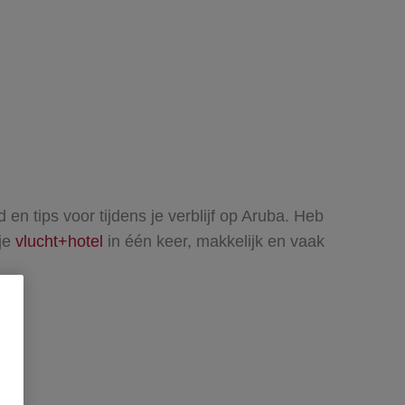
d en tips voor tijdens je verblijf op Aruba. Heb
je
vlucht+hotel
in één keer, makkelijk en vaak