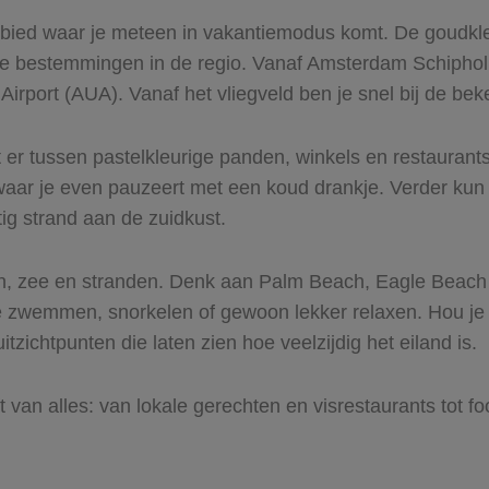
gebied waar je meteen in vakantiemodus komt. De goudk
te bestemmingen in de regio. Vanaf Amsterdam Schiphol 
Airport (AUA). Vanaf het vliegveld ben je snel bij de be
t er tussen pastelkleurige panden, winkels en restaurant
 waar je even pauzeert met een koud drankje. Verder kun
ig strand aan de zuidkust.
n, zee en stranden. Denk aan Palm Beach, Eagle Beach
e zwemmen, snorkelen of gewoon lekker relaxen. Hou je 
itzichtpunten die laten zien hoe veelzijdig het eiland is.
ft van alles: van lokale gerechten en visrestaurants tot 