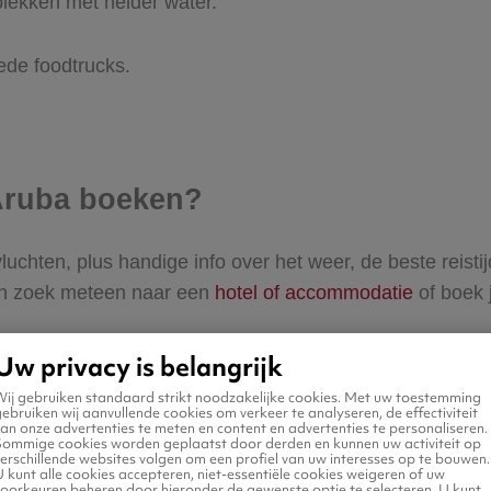
ekken met helder water.
ede foodtrucks.
 Aruba boeken?
vluchten, plus handige info over het weer, de beste reistij
e en zoek meteen naar een
hotel of accommodatie
of boek 
Uw privacy is belangrijk
Wij gebruiken standaard strikt noodzakelijke cookies. Met uw toestemming
ebruiken wij aanvullende cookies om verkeer te analyseren, de effectiviteit
an onze advertenties te meten en content en advertenties te personaliseren.
Sommige cookies worden geplaatst door derden en kunnen uw activiteit op
erschillende websites volgen om een profiel van uw interesses op te bouwen.
 kunt alle cookies accepteren, niet-essentiële cookies weigeren of uw
voorkeuren beheren door hieronder de gewenste optie te selecteren. U kunt