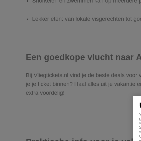
Snorkelen en zwemmen kan op meerdere pl
Lekker eten: van lokale visgerechten tot go
Een goedkope vlucht naar
Bij Vliegtickets.nl vind je de beste deals voor 
je je ticket binnen? Haal alles uit je vakanti
extra voordelig!
g
v
v
U