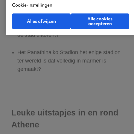
Athene een van de oudste continu
Cookie-instellingen
bewoonde steden van Europa is?
Alle cookies
Alles afwijzen
accepteren
De Akropolis al meer dan 2.500 jaar boven
de stad uittorent?
Het Panathinaiko Stadion het enige stadion
ter wereld is dat volledig in marmer is
gemaakt?
Leuke uitstapjes in en rond
Athene