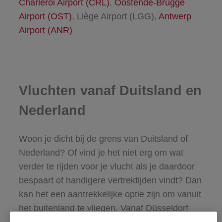
Charleroi Airport (CRL)
,
Oostende-Brugge
Airport (OST)
, Liège Airport (LGG),
Antwerp
Airport (ANR)
Vluchten vanaf Duitsland en
Nederland
Woon je dicht bij de grens van Duitsland of
Nederland? Of vind je het niet erg om wat
verder te rijden voor je vlucht als je daardoor
bespaart of handigere vertrektijden vindt? Dan
kan het een aantrekkelijke optie zijn om vanuit
het buitenland te vliegen. Vanaf Düsseldorf
Airport (DUS), Keulen-Bonn Airport (CGN),