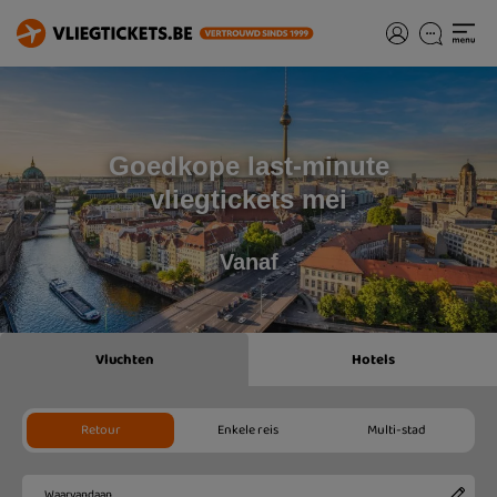
Goedkope last-minute
vliegtickets mei
Vanaf