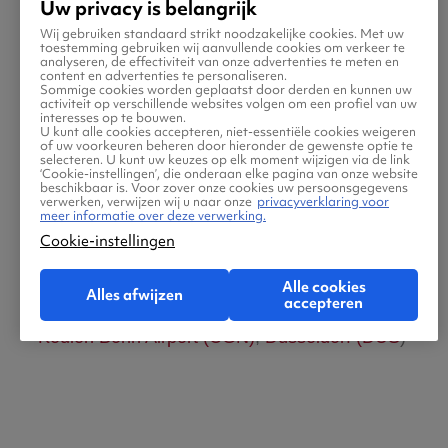
Uw privacy is belangrijk
Rotterdam The Hague Airport (RTM) en
Wij gebruiken standaard strikt noodzakelijke cookies. Met uw
toestemming gebruiken wij aanvullende cookies om verkeer te
Amsterdam Schiphol (AMS) vertrekken vaak
analyseren, de effectiviteit van onze advertenties te meten en
content en advertenties te personaliseren.
rechtstreekse vluchten naar grote Europese
Sommige cookies worden geplaatst door derden en kunnen uw
activiteit op verschillende websites volgen om een profiel van uw
en internationale steden.
interesses op te bouwen.
U kunt alle cookies accepteren, niet-essentiële cookies weigeren
of uw voorkeuren beheren door hieronder de gewenste optie te
selecteren. U kunt uw keuzes op elk moment wijzigen via de link
Populaire luchthavens Nederland en
‘Cookie-instellingen’, die onderaan elke pagina van onze website
beschikbaar is. Voor zover onze cookies uw persoonsgegevens
Duitsland
verwerken, verwijzen wij u naar onze
privacyverklaring voor
meer informatie over deze verwerking.
Cookie-instellingen
Amsterdam Schiphol (AMS)
,
Eindhoven
Airport (EIN)
,
Rotterdam The Hague Airport
Alle cookies
Alles afwijzen
accepteren
(RTM)
,
Maastricht Aachen Airport (MST)
,
Keulen Bonn Airport (CGN)
,
Düsseldorf (DUS
)