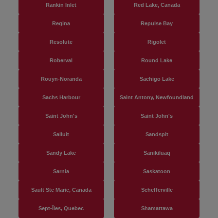
Rankin Inlet
Red Lake, Canada
Regina
Repulse Bay
Resolute
Rigolet
Roberval
Round Lake
Rouyn-Noranda
Sachigo Lake
Sachs Harbour
Saint Antony, Newfoundland
Saint John's
Saint John's
Salluit
Sandspit
Sandy Lake
Sanikiluaq
Sarnia
Saskatoon
Sault Ste Marie, Canada
Schefferville
Sept-Îles, Quebec
Shamattawa