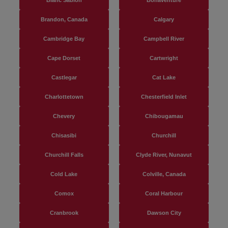
Blanc Sablon
Bonaventure
Brandon, Canada
Calgary
Cambridge Bay
Campbell River
Cape Dorset
Cartwright
Castlegar
Cat Lake
Charlottetown
Chesterfield Inlet
Chevery
Chibougamau
Chisasibi
Churchill
Churchill Falls
Clyde River, Nunavut
Cold Lake
Colville, Canada
Comox
Coral Harbour
Cranbrook
Dawson City