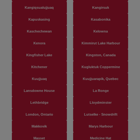
Kangiqsualujjuaq
Kangirsuk
Kapuskasing
Kasabonika
Kaschechewan
Kelowna
Kenora
Kimmirut Lake Harbour
Kingfisher Lake
Kingston, Canada
Kitchener
Kugluktuk Coppermine
Kuujjuaq
Kuujjuarapik, Quebec
Lansdowne House
La Ronge
Lethbridge
Lloydminster
London, Ontario
Lutselke - Snowdrift
Makkovik
Marys Harbour
Masset
Medicine Hat