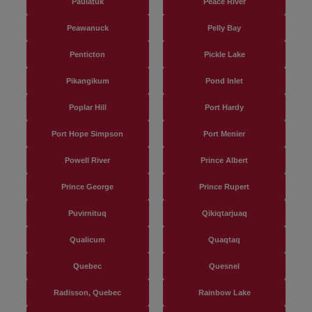
Paulatuk
Peace River
Peawanuck
Pelly Bay
Penticton
Pickle Lake
Pikangikum
Pond Inlet
Poplar Hill
Port Hardy
Port Hope Simpson
Port Menier
Powell River
Prince Albert
Prince George
Prince Rupert
Puvirnituq
Qikiqtarjuaq
Qualicum
Quaqtaq
Quebec
Quesnel
Radisson, Quebec
Rainbow Lake