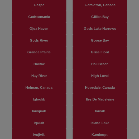
Gaspe
Geraldton, Canada
Gethsemanie
Gillies Bay
Gjoa Haven
Gods Lake Narrows
Gods River
Goose Bay
Grande Prairie
Grise Fiord
Halifax
Hall Beach
Hay River
High Level
Holman, Canada
Hopedale, Canada
Igloolik
Iles De Madeleine
Inukjuak
Inuvik
Iqaluit
Island Lake
Ivujivik
Kamloops