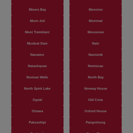
Miners Bay
Moncton
Mont-Joli
Montreal
Mont Tremblant
Moosonee
Muskrat Dam
Nain
Nanaimo
Nanisivik
Natashquan
Nemiscau
Norman Wells
North Bay
North Spirit Lake
Norway House
Ogoki
Old Crow
Ottawa
Oxford House
Pakuashipi
Pangnirtung