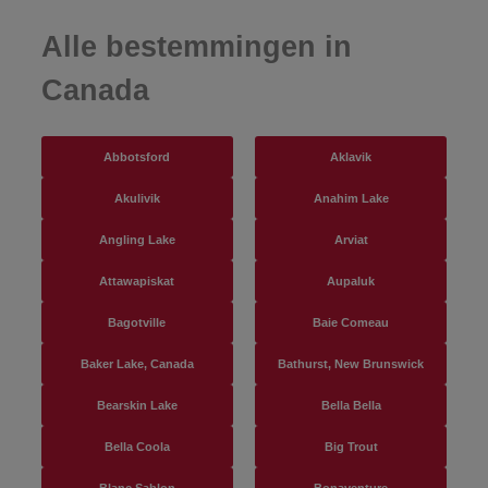
Alle bestemmingen in
Canada
Abbotsford
Aklavik
Akulivik
Anahim Lake
Angling Lake
Arviat
Attawapiskat
Aupaluk
Bagotville
Baie Comeau
Baker Lake, Canada
Bathurst, New Brunswick
Bearskin Lake
Bella Bella
Bella Coola
Big Trout