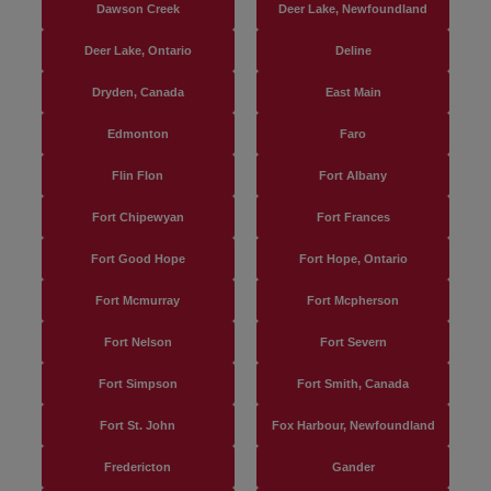
Dawson Creek
Deer Lake, Newfoundland
Deer Lake, Ontario
Deline
Dryden, Canada
East Main
Edmonton
Faro
Flin Flon
Fort Albany
Fort Chipewyan
Fort Frances
Fort Good Hope
Fort Hope, Ontario
Fort Mcmurray
Fort Mcpherson
Fort Nelson
Fort Severn
Fort Simpson
Fort Smith, Canada
Fort St. John
Fox Harbour, Newfoundland
Fredericton
Gander