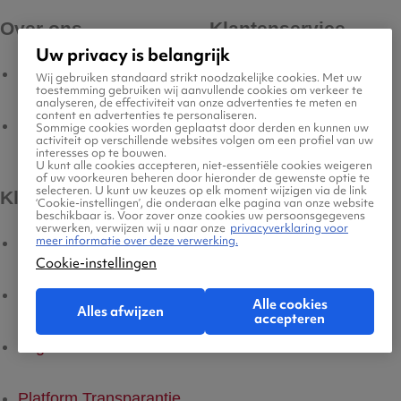
Over ons
Klantenservice
Uw privacy is belangrijk
Vluchten
Contact
Wij gebruiken standaard strikt noodzakelijke cookies. Met uw
toestemming gebruiken wij aanvullende cookies om verkeer te
analyseren, de effectiviteit van onze advertenties te meten en
content en advertenties te personaliseren.
Hotels
Meest gestelde vragen
Sommige cookies worden geplaatst door derden en kunnen uw
activiteit op verschillende websites volgen om een profiel van uw
interesses op te bouwen.
U kunt alle cookies accepteren, niet-essentiële cookies weigeren
of uw voorkeuren beheren door hieronder de gewenste optie te
selecteren. U kunt uw keuzes op elk moment wijzigen via de link
Kleine lettertjes
‘Cookie-instellingen’, die onderaan elke pagina van onze website
beschikbaar is. Voor zover onze cookies uw persoonsgegevens
verwerken, verwijzen wij u naar onze
privacyverklaring voor
meer informatie over deze verwerking.
Voorwaarden
Cookie-instellingen
Privacyverklaring
Alle cookies
Alles afwijzen
accepteren
Legal Notice
Platform Transparantie