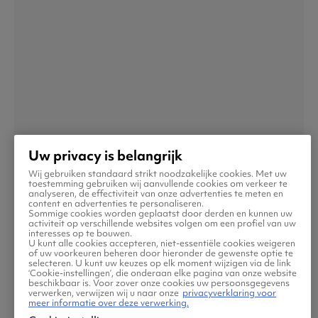
Uw privacy is belangrijk
Wij gebruiken standaard strikt noodzakelijke cookies. Met uw
toestemming gebruiken wij aanvullende cookies om verkeer te
analyseren, de effectiviteit van onze advertenties te meten en
content en advertenties te personaliseren.
Chetumal
Sommige cookies worden geplaatst door derden en kunnen uw
activiteit op verschillende websites volgen om een profiel van uw
interesses op te bouwen.
U kunt alle cookies accepteren, niet-essentiële cookies weigeren
of uw voorkeuren beheren door hieronder de gewenste optie te
selecteren. U kunt uw keuzes op elk moment wijzigen via de link
‘Cookie-instellingen’, die onderaan elke pagina van onze website
beschikbaar is. Voor zover onze cookies uw persoonsgegevens
verwerken, verwijzen wij u naar onze
privacyverklaring voor
meer informatie over deze verwerking.