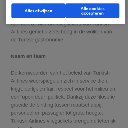
Turkish Airlines ook snel aan. De service aan
Alle cookies
Alles afwijzen
accepteren
boord is smaakvol door het concept van ‘kok
aan boord’. Met uw vliegtickets van Turkish
Airlines geniet u zelfs hoog in de wolken van
de Turkse gastronomie.
Naam en faam
De kernwoorden van het beleid van Turkish
Airlines weerspiegelen zich in service die u
krijgt: eerlijk en fair, respect voor het milieu en
een ‘open deur’ politiek. Dankzij deze filosofie
groeide de binding tussen maatschappij,
personeel en passagier tot grote hoogte.
Turkish Airlines vliegtickets brengen u letterlijk