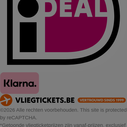
©2026 Alle rechten voorbehouden. This site is protected
by reCAPTCHA.
*Getoonde vliegticketprijzen zijn vanaf-prijzen, exclusief