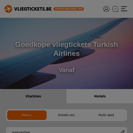
Goedkope vliegtickets Turkish
Airlines
Vanaf