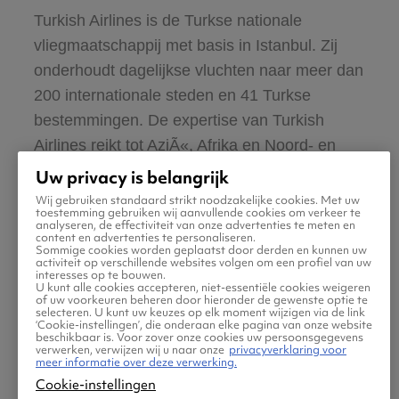
Turkish Airlines is de Turkse nationale
vliegmaatschappij met basis in Istanbul. Zij
onderhoudt dagelijkse vluchten naar meer dan
200 internationale steden en 41 Turkse
bestemmingen. De expertise van Turkish
Airlines reikt tot AziÃ«, Afrika en Noord- en
Zuid-Amerika. Turkish Airlines is Ã©Ã©n van
Uw privacy is belangrijk
de grootste maatschappijen ter wereld wat
Wij gebruiken standaard strikt noodzakelijke cookies. Met uw
toestemming gebruiken wij aanvullende cookies om verkeer te
betreft het aantal bestemmingen. Meer dan 40
analyseren, de effectiviteit van onze advertenties te meten en
content en advertenties te personaliseren.
miljoen trouwe klanten bedient zij per jaar.
Sommige cookies worden geplaatst door derden en kunnen uw
activiteit op verschillende websites volgen om een profiel van uw
interesses op te bouwen.
U kunt alle cookies accepteren, niet-essentiële cookies weigeren
Miles & Smiles
of uw voorkeuren beheren door hieronder de gewenste optie te
selecteren. U kunt uw keuzes op elk moment wijzigen via de link
‘Cookie-instellingen’, die onderaan elke pagina van onze website
beschikbaar is. Voor zover onze cookies uw persoonsgegevens
Dit is de naam van de getrouwheidskaart voor
verwerken, verwijzen wij u naar onze
privacyverklaring voor
meer informatie over deze verwerking.
terugkerende reizigers. Als lid van Star
Cookie-instellingen
Alliance tikken de mijlen van de partners van