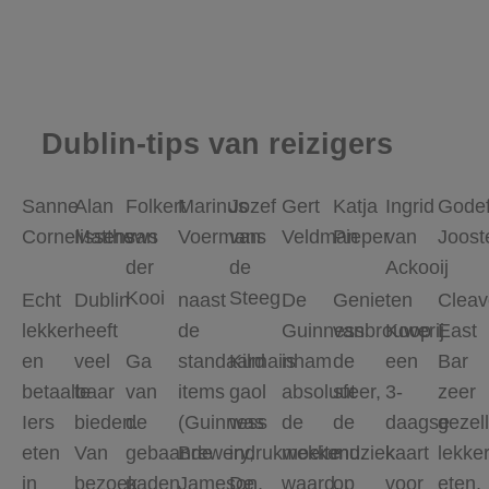
Dublin-tips van reizigers
Sanne
Alan
Folkert
Marinus
Jozef
Gert
Katja
Ingrid
Godef
Cornelissens
Matthews
van
Voermans
van
Veldman
Pieper
van
Joost
der
de
Ackooij
Kooi
Steeg
Echt
Dublin
naast
De
Genieten
Cleav
lekker
heeft
de
Guinnessbrouwerij
van
Koop
East
en
veel
Ga
standaard
Kilmainham
is
de
een
Bar
betaalbaar
te
van
items
gaol
absoluut
sfeer,
3-
zeer
Iers
bieden.
de
(Guinness
was
de
de
daagse
gezell
eten
Van
gebaande
Brewery,
indrukwekkend.
moeite
muziek
kaart
lekke
in
bezoek
paden
Jameson,
De
waard.
op
voor
eten.