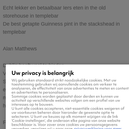
Echt lekker en betaalbaar Iers eten in the old
storehouse in templebar
De best getapte Guinness pint in the stackshead in
templebar
Alan Matthews
Dublin heeft veel te bieden.
Uw privacy is belangrijk
Van bezoek aan kerken tot de bars en cafés op Fleet
Wij gebruiken standaard strikt noodzakelijke cookies. Met uw
Street. Daarnaast zijn er ook veel musea. Dublin is
toestemming gebruiken wij aanvullende cookies om verkeer te
analyseren, de effectiviteit van onze advertenties te meten en content
een bruisende stad. Vervoer Door de stad kan goed
en advertenties te personaliseren.
Sommige cookies worden geplaatst door derden en kunnen uw
met het openbaar vervoer. Om goedkoper te reizen
activiteit op verschillende websites volgen om een profiel van uw
interesses op te bouwen.
haal je een leap card.
U kunt alle cookies accepteren, niet-essentiële cookies weigeren of
uw voorkeuren beheren door hieronder de gewenste optie te
selecteren. U kunt uw keuzes op elk moment wijzigen via de link
‘Cookie-instellingen’, die onderaan elke pagina van onze website
Folkert van der Kooi
beschikbaar is. Voor zover onze cookies uw persoonsgegevens
verwerken, verwijzen wij u naar onze
privacyverklaring voor meer