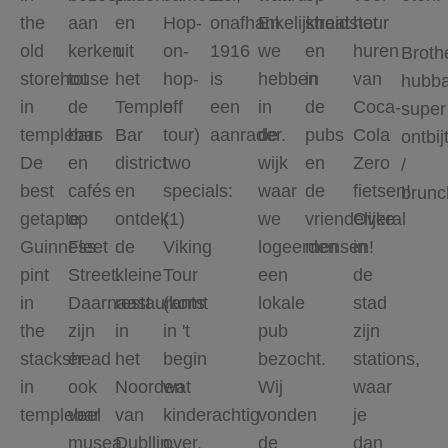
the
aan
en
Hop-
onafhankelijkheidstour
En
straat
het
old
kerken
uit
on-
1916
we
en
huren
Broth
storehouse
tot
het
hop-
is
hebben
in
van
hubba
in
de
Temple
off
een
in
de
Coca-
super
templebar
bars
Bar
tour)
aanrader.
de
pubs
Cola
ontbij
De
en
district
two
wijk
en
Zero
/
best
cafés
en
specials:
waar
de
fietsen!
brunc
getapte
op
ontdek
(1)
we
vriendelijke
Overal
Guinness
Fleet
de
Viking
logeerden
mensen!
in
pint
Street.
kleine
Tour
een
de
in
Daarnaast
restaurants
(komt
lokale
stad
the
zijn
in
in 't
pub
zijn
stackshead
er
het
begin
bezocht.
stations,
in
ook
Noorden
wat
Wij
waar
templebar
veel
van
kinderachtig
vonden
je
musea.
Dubllin.
over,
de
dan