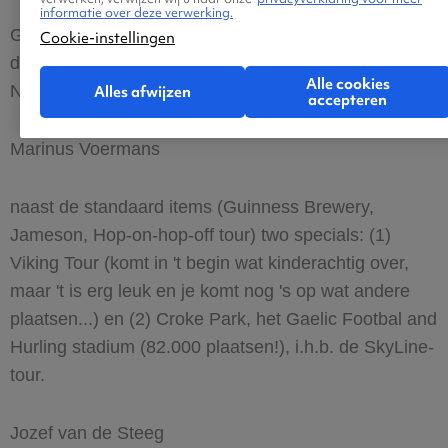
informatie over deze verwerking.
Ga van de gebaande paden en uit het Temple Bar
Cookie-instellingen
district en ontdek de kleine restaurants in het
Alle cookies
Noorden van Dubllin.
Alles afwijzen
accepteren
Marinus Voermans
naast de standaard items (Guinness Brewery,
Jameson, Hop-on-hop-off tour) two specials: (1)
Viking Tour (komt in 't begin wat kinderachtig over,
maar 't is erg leuk en je komt nog 's op wat andere
plaatsen...) en (2) Croke Park, het Gaelic Footbal and
Hurling stadium (82.000 plaatsen!), i.h.b. de SkyLine-
tour.
Jozef van de Steeg