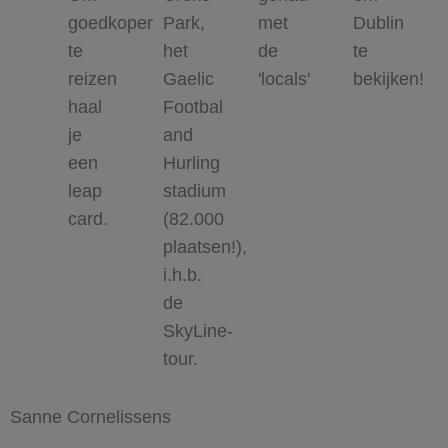
goedkoper
Park,
met
Dublin
te
het
de
te
reizen
Gaelic
'locals'
bekijken!
haal
Footbal
je
and
een
Hurling
leap
stadium
card.
(82.000
plaatsen!),
i.h.b.
de
SkyLine-
tour.
Sanne Cornelissens