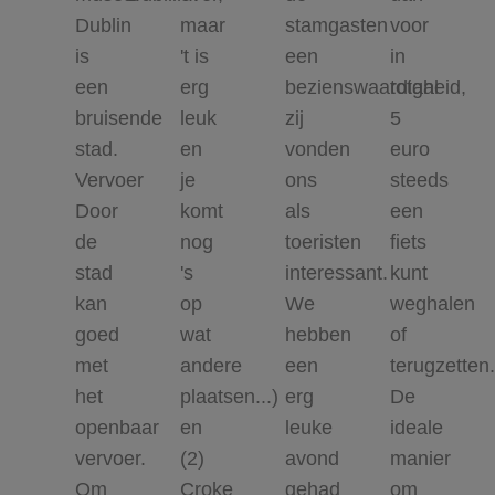
Dublin
maar
stamgasten
voor
is
't is
een
in
een
erg
bezienswaardigheid,
totaal
bruisende
leuk
zij
5
stad.
en
vonden
euro
Vervoer
je
ons
steeds
Door
komt
als
een
de
nog
toeristen
fiets
stad
's
interessant.
kunt
kan
op
We
weghalen
goed
wat
hebben
of
met
andere
een
terugzetten.
het
plaatsen...)
erg
De
openbaar
en
leuke
ideale
vervoer.
(2)
avond
manier
Om
Croke
gehad
om