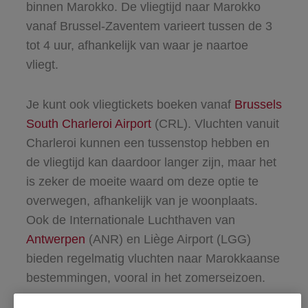
binnen Marokko. De vliegtijd naar Marokko
vanaf Brussel-Zaventem varieert tussen de 3
tot 4 uur, afhankelijk van waar je naartoe
vliegt.
Je kunt ook vliegtickets boeken vanaf
Brussels
South Charleroi Airport
(CRL)
. Vluchten vanuit
Charleroi kunnen een tussenstop hebben en
de vliegtijd kan daardoor langer zijn, maar het
is zeker de moeite waard om deze optie te
overwegen, afhankelijk van je woonplaats.
Ook de Internationale Luchthaven van
Antwerpen
(ANR) en Liège Airport (LGG)
bieden regelmatig vluchten naar Marokkaanse
bestemmingen, vooral in het zomerseizoen.