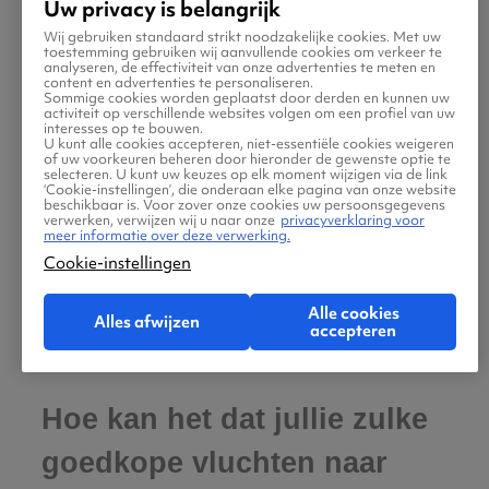
Uw privacy is belangrijk
Alternatieve luchthavens dicht bij België, zoals
Wij gebruiken standaard strikt noodzakelijke cookies. Met uw
die bij
Amsterdam
(AMS)
,
Maastricht
(MAA)
of
toestemming gebruiken wij aanvullende cookies om verkeer te
analyseren, de effectiviteit van onze advertenties te meten en
Eindhoven
(EIN)
, bieden soms voordelige
content en advertenties te personaliseren.
Sommige cookies worden geplaatst door derden en kunnen uw
vliegtickets naar Marokko, met of zonder
activiteit op verschillende websites volgen om een profiel van uw
interesses op te bouwen.
tussenstops. De uiteindelijke kostenbesparing
U kunt alle cookies accepteren, niet-essentiële cookies weigeren
of uw voorkeuren beheren door hieronder de gewenste optie te
hangt uiteraard af van de totale reiskosten,
selecteren. U kunt uw keuzes op elk moment wijzigen via de link
‘Cookie-instellingen’, die onderaan elke pagina van onze website
inclusief het vervoer naar en van de
beschikbaar is. Voor zover onze cookies uw persoonsgegevens
verwerken, verwijzen wij u naar onze
privacyverklaring voor
luchthaven, en eventueel bijkomende
meer informatie over deze verwerking.
parkeerkosten.
Cookie-instellingen
Alle cookies
Alles afwijzen
accepteren
Hoe kan het dat jullie zulke
goedkope vluchten naar