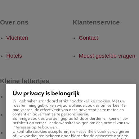
Over ons
Klantenservice
Vluchten
Contact
Hotels
Meest gestelde vragen
Kleine lettertjes
Uw privacy is belangrijk
Voorwaarden
Wij gebruiken standaard strikt noodzakelijke cookies. Met uw
toestemming gebruiken wij aanvullende cookies om verkeer te
analyseren, de effectiviteit van onze advertenties te meten en
content en advertenties te personaliseren.
Privacyverklaring
Sommige cookies worden geplaatst door derden en kunnen uw
activiteit op verschillende websites volgen om een profiel van uw
interesses op te bouwen.
U kunt alle cookies accepteren, niet-essentiële cookies weigeren
Legal Notice
of uw voorkeuren beheren door hieronder de gewenste optie te