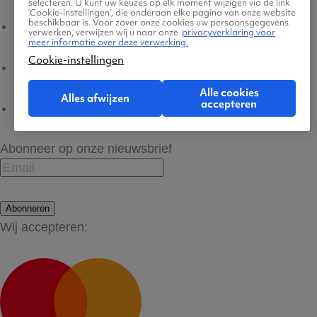
selecteren. U kunt uw keuzes op elk moment wijzigen via de link
‘Cookie-instellingen’, die onderaan elke pagina van onze website
beschikbaar is. Voor zover onze cookies uw persoonsgegevens
Platform Transparantie
verwerken, verwijzen wij u naar onze
privacyverklaring voor
meer informatie over deze verwerking.
Cookie-instellingen
Cookiebeleid
Alle cookies
Alles afwijzen
accepteren
Cookie-instellingen
Abonneer op onze nieuwsbrief
Abonneren
Wij accepteren: