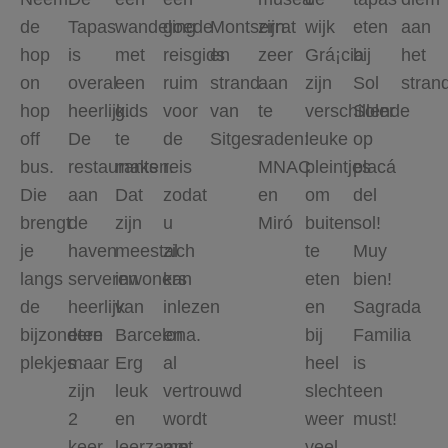
de
Tapas
wandeling
goede
Montserrat
zijn
wijk
eten
aan
hop
is
met
reisgids
en
zeer
Grá¡cia
bij
het
on
overal
een
ruim
strand
aan
zijn
Sol
stran
hop
heerlijk.
gids
voor
van
te
verschillende
Soler
off
De
te
de
Sitges
raden:
leuke
op
bus.
restaurants
maken.
reis
MNAC
pleintjes
placá
Die
aan
Dat
zodat
en
om
del
brengt
de
zijn
u
Miró
buiten
sol!
je
haven
meestal
zich
te
Muy
langs
serveren
inwoners
kan
eten
bien!
de
heerlijk
van
inlezen
en
Sagrada
bijzondere
eten
Barcelona.
en
bij
Familia
plekjes
maar
Erg
al
heel
is
zijn
leuk
vertrouwd
slecht
een
2
en
wordt
weer
must!
keer
leerzaam
met
veel