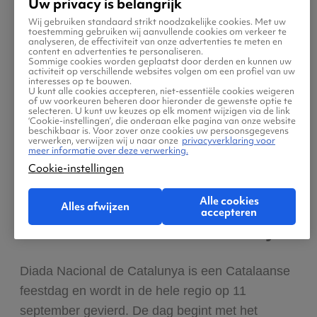
Uw privacy is belangrijk
Wij gebruiken standaard strikt noodzakelijke cookies. Met uw
Muziekfestival Sónar
toestemming gebruiken wij aanvullende cookies om verkeer te
analyseren, de effectiviteit van onze advertenties te meten en
content en advertenties te personaliseren.
Sommige cookies worden geplaatst door derden en kunnen uw
Fan van elektro- en technomuziek? Dan mag je
activiteit op verschillende websites volgen om een profiel van uw
interesses op te bouwen.
het jaarlijkse muziekfestival Sónar in juli zeker
U kunt alle cookies accepteren, niet-essentiële cookies weigeren
of uw voorkeuren beheren door hieronder de gewenste optie te
niet missen! Dit festival duurt non-stop drie
selecteren. U kunt uw keuzes op elk moment wijzigen via de link
‘Cookie-instellingen’, die onderaan elke pagina van onze website
dagen en trekt bezoekers van over de hele
beschikbaar is. Voor zover onze cookies uw persoonsgegevens
verwerken, verwijzen wij u naar onze
privacyverklaring voor
wereld.
meer informatie over deze verwerking.
Cookie-instellingen
11
sep
Alle cookies
Alles afwijzen
accepteren
Diada Nacional de Catalunya
Diada Nacional de Catalunya is een Catalaanse
feestdag en wordt in de hele regio op 11
september gevierd. De dag begint met het