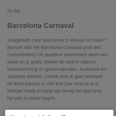
01
feb
Barcelona Carnaval
Vliegtickets naar Barcelona in februari of maart?
Bezoek dan het Barcelona Carnaval (ook wel
Carnestoltes)! Dit jaarlijkse evenement duurt een
week en is gratis. Beleef de stad in ultieme
feeststemming en geniet van eten, kostuums en
Spaanse dansen. Check voor je gaat wanneer
dit feest precies is. Het ene jaar moet je al in
februari ready to party zijn terwijl het jaar erop
het pas in maart begint.
17
jun