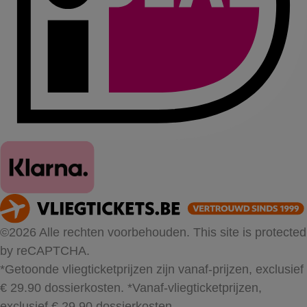
©2026 Alle rechten voorbehouden. This site is protected
by reCAPTCHA.
*Getoonde vliegticketprijzen zijn vanaf-prijzen, exclusief
€ 29.90 dossierkosten.
*Vanaf-vliegticketprijzen,
exclusief € 29.90 dossierkosten