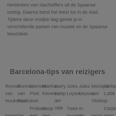
herdenken van slachtoffers uit de Spaanse
oorlog. Daarna barst het feest los in de stad.
Tijdens deze vrolijke dag geniet je in
verschillende parken van muziek en de Spaanse
feestsfeer.
Barcelona-tips van reizigers
Ronnie
Ronnie
Harmen
Martha
Harry
Jules
Jules
Monique
Stefa
van
van
Post
Keverkamp
van
Loyson
Loyson
van
Luttik
Huuksloot
Huuksloot
der
Vlodrop
Valk
Probeer
Koop
Twee
In
Carp
Neem
De
een
een
musea
de
tapas
diem