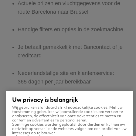
Actuele prijzen en vluchtgegevens voor de
route Barcelona naar Brussel
Handige filters en opties in de zoekmachine
Je betaalt gemakkelijk met Bancontact of je
creditcard
Nederlandstalige site en klantenservice:
365 dagen per jaar bereikbaar
Uw privacy is belangrijk
Zeker van veilig boeken en betalen
Wij gebruiken standaard strikt noodzakelijke cookies. Met uw
toestemming gebruiken wij aanvullende cookies om verkeer te
analyseren, de effectiviteit van onze advertenties te meten en
Boek ook direct een hotel of huurauto voor
content en advertenties te personaliseren.
Sommige cookies worden geplaatst door derden en kunnen uw
in Brussel
activiteit op verschillende websites volgen om een profiel van uw
interesses op te bouwen.