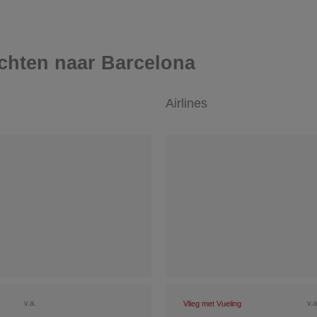
chten naar Barcelona
Airlines
v.a.
v.a
Vlieg met Vueling