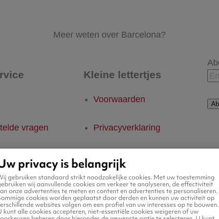
Meer weten over Barcelona?
Ab
rvice
Kleine lettertjes
Voorwaarden
Ab
telde vragen
Privacyverklaring
Legal Notice
Uw privacy is belangrijk
Wij gebruiken standaard strikt noodzakelijke cookies. Met uw toestemming
Platform Transparantie
ebruiken wij aanvullende cookies om verkeer te analyseren, de effectiviteit
an onze advertenties te meten en content en advertenties te personaliseren.
Sommige cookies worden geplaatst door derden en kunnen uw activiteit op
erschillende websites volgen om een profiel van uw interesses op te bouwen.
 kunt alle cookies accepteren, niet-essentiële cookies weigeren of uw
Cookiebeleid
voorkeuren beheren door hieronder de gewenste optie te selecteren. U kunt