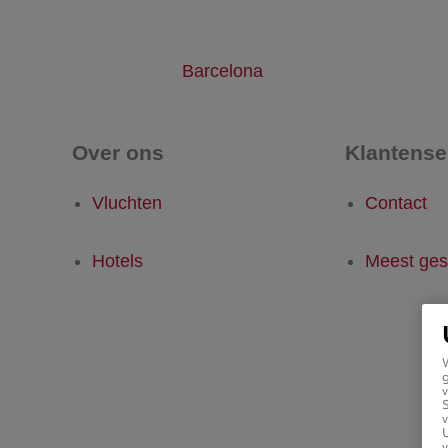
Barcelona
Over ons
Klantense
Vluchten
Contact
Hotels
Meest ges
g
v
v
U