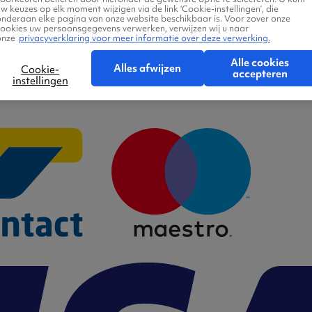
w keuzes op elk moment wijzigen via de link ‘Cookie-instellingen’, die
onderaan elke pagina van onze website beschikbaar is. Voor zover onze
cookies uw persoonsgegevens verwerken, verwijzen wij u naar
Cookie-instellingen
onze
privacyverklaring voor meer informatie over deze verwerking.
Alle cookies
Alles afwijzen
Cookie-
accepteren
instellingen