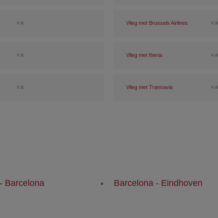
v.a.
v.a
Vlieg met Brussels Airlines
v.a.
v.a
Vlieg met Iberia
v.a.
v.a
Vlieg met Transavia
 - Barcelona
Barcelona - Eindhoven