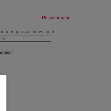
Reisinformatie
onneer op onze nieuwsbrief
onneren