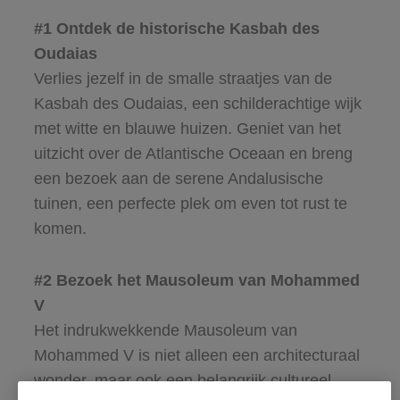
#1 Ontdek de historische Kasbah des
Oudaias
Verlies jezelf in de smalle straatjes van de
Kasbah des Oudaias, een schilderachtige wijk
met witte en blauwe huizen. Geniet van het
uitzicht over de Atlantische Oceaan en breng
een bezoek aan de serene Andalusische
tuinen, een perfecte plek om even tot rust te
komen.
#2 Bezoek het Mausoleum van Mohammed
V
Het indrukwekkende Mausoleum van
Mohammed V is niet alleen een architecturaal
wonder, maar ook een belangrijk cultureel