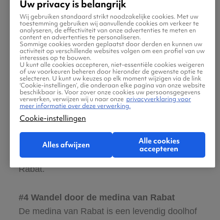
Uw privacy is belangrijk
monument. Hier rusten koning Mohammed V
en zijn zonen, koning Hassan II en prins
Wij gebruiken standaard strikt noodzakelijke cookies. Met uw
toestemming gebruiken wij aanvullende cookies om verkeer te
Abdallah, in een prachtige omgeving vol
analyseren, de effectiviteit van onze advertenties te meten en
content en advertenties te personaliseren.
Marokkaanse kunst.
Sommige cookies worden geplaatst door derden en kunnen uw
activiteit op verschillende websites volgen om een profiel van uw
interesses op te bouwen.
U kunt alle cookies accepteren, niet-essentiële cookies weigeren
of uw voorkeuren beheren door hieronder de gewenste optie te
#3 Bewonder de Hassan-toren
selecteren. U kunt uw keuzes op elk moment wijzigen via de link
‘Cookie-instellingen’, die onderaan elke pagina van onze website
De Hassan-toren is een iconisch onvoltooid
beschikbaar is. Voor zover onze cookies uw persoonsgegevens
verwerken, verwijzen wij u naar onze
privacyverklaring voor
minaretproject dat ooit deel moest uitmaken
meer informatie over deze verwerking.
van de grootste moskee ter wereld. Hoewel de
Cookie-instellingen
moskee nooit werd afgemaakt, biedt de toren
Alle cookies
een indrukwekkend uitzicht en een
Alles afwijzen
accepteren
fascinerende blik op de geschiedenis van
Rabat.
#4 Wandel door de medina van Rabat
De medina van Rabat is een levendig doolhof