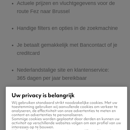
Actuele prijzen en vluchtgegevens voor de
route Fez naar Brussel
Handige filters en opties in de zoekmachine
Je betaalt gemakkelijk met Bancontact of je
creditcard
Nederlandstalige site en klantenservice:
365 dagen per jaar bereikbaar
Uw privacy is belangrijk
Zeker van veilig boeken en betalen
Wij gebruiken standaard strikt noodzakelijke cookies. Met uw
toestemming gebruiken wij aanvullende cookies om verkeer te
analyseren, de effectiviteit van onze advertenties te meten en
Boek ook direct een hotel of huurauto voor
content en advertenties te personaliseren.
Sommige cookies worden geplaatst door derden en kunnen uw
in Brussel
activiteit op verschillende websites volgen om een profiel van uw
interesses op te bouwen.