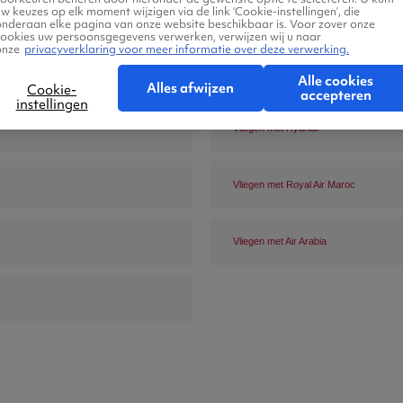
w keuzes op elk moment wijzigen via de link ‘Cookie-instellingen’, die
onderaan elke pagina van onze website beschikbaar is. Voor zover onze
cookies uw persoonsgegevens verwerken, verwijzen wij u naar
onze
privacyverklaring voor meer informatie over deze verwerking.
Vliegen met Transavia
Alle cookies
Alles afwijzen
Cookie-
accepteren
instellingen
Vliegen met Ryanair
Vliegen met Royal Air Maroc
Vliegen met Air Arabia