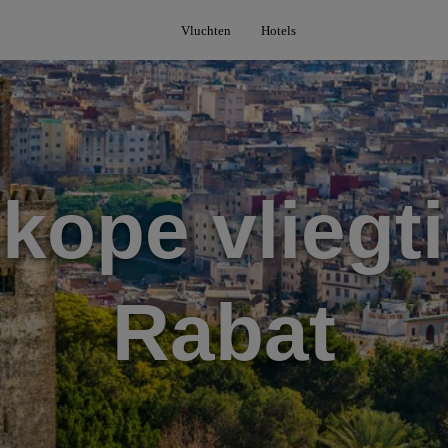
Vluchten
Hotels
kope vliegti
Rabat