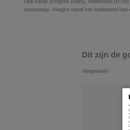
Ook vanaf Schiphol (AMS), Rotterdam (RTM) e
tussenstop. Vliegen vanaf het buitenland kan 
Dit zijn de 
Vliegvelden
g
v
v
U