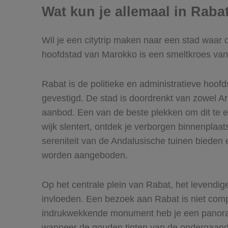
Wat kun je allemaal in Raba
Wil je een citytrip maken naar een stad waar d
hoofdstad van Marokko is een smeltkroes va
Rabat is de politieke en administratieve hoofd
gevestigd. De stad is doordrenkt van zowel Ara
aanbod. Een van de beste plekken om dit te er
wijk slentert, ontdek je verborgen binnenplaa
sereniteit van de Andalusische tuinen bieden
worden aangeboden.
Op het centrale plein van Rabat, het levendi
invloeden. Een bezoek aan Rabat is niet comp
indrukwekkende monument heb je een panorami
wanneer de gouden tinten van de ondergaande