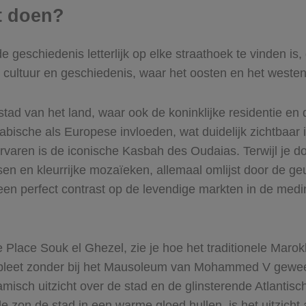
t doen?
e geschiedenis letterlijk op elke straathoek te vinden is
n cultuur en geschiedenis, waar het oosten en het wes
stad van het land, waar ook de koninklijke residentie en 
bische als Europese invloeden, wat duidelijk zichtbaar is 
varen is de iconische Kasbah des Oudaias. Terwijl je do
tsen en kleurrijke mozaïeken, allemaal omlijst door de ge
 een perfect contrast op de levendige markten in de med
ge Place Souk el Ghezel, zie je hoe het traditionele Ma
leet zonder bij het Mausoleum van Mohammed V geweest 
sch uitzicht over de stad en de glinsterende Atlantisc
 zon de stad in een warme gloed hullen, is het uitzic