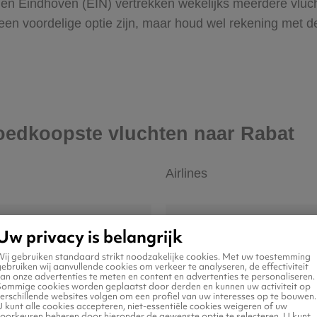
n Eindhoven (EIN) vertrekken wekelijks meerdere vlucht
een voordelige optie zijn, maar houd wel rekening met de 
goedkoopste vluchten naar Rabat
Airlines
Uw privacy is belangrijk
Wij gebruiken standaard strikt noodzakelijke cookies. Met uw toestemming
ebruiken wij aanvullende cookies om verkeer te analyseren, de effectiviteit
an onze advertenties te meten en content en advertenties te personaliseren.
Sommige cookies worden geplaatst door derden en kunnen uw activiteit op
erschillende websites volgen om een profiel van uw interesses op te bouwen.
 kunt alle cookies accepteren, niet-essentiële cookies weigeren of uw
voorkeuren beheren door hieronder de gewenste optie te selecteren. U kunt