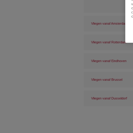
u
Vliegen vanaf Amsterdam
Vliegen vanaf Rotterdam
Vliegen vanaf Eindhoven
Vliegen vanaf Brussel
Vliegen vanaf Dusseldorf