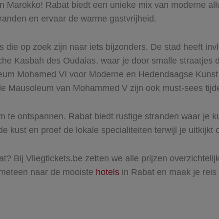
 Marokko! Rabat biedt een unieke mix van moderne allu
stranden en ervaar de warme gastvrijheid.
die op zoek zijn naar iets bijzonders. De stad heeft invl
ische Kasbah des Oudaias, waar je door smalle straatjes 
useum Mohamed VI voor Moderne en Hedendaagse Kunst
de Mausoleum van Mohammed V zijn ook must-sees tijde
om te ontspannen. Rabat biedt rustige stranden waar je k
e kust en proef de lokale specialiteiten terwijl je uitkijk
Bij Vliegtickets.be zetten we alle prijzen overzichtelijk
an meteen naar de mooiste
hotels
in Rabat en maak je reis