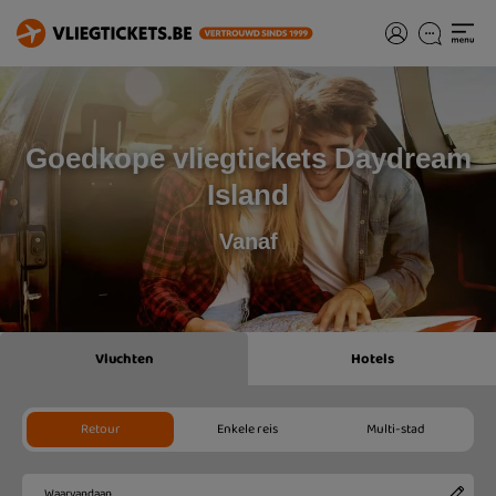
Goedkope vliegtickets Daydream
Island
Vanaf