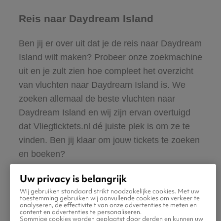
Reis naar Daydream Island
Ben jij er over uit dat je de reis naar Daydream
Island wilt maken? Probeer onze zoekmachine
uit en je zult zien hoe compleet het overzicht
van vluchten naar Daydream Island is. We
zoeken allemaal de beste vluchten naar
Daydream Island en wij zijn ervan overtuigd
dat Vliegticktets.nl dé juiste plek is om ze te
vinden. Ben jij klaar om jouw tickets te zoeken
en boeken?
Uw privacy is belangrijk
Wij gebruiken standaard strikt noodzakelijke cookies. Met uw
toestemming gebruiken wij aanvullende cookies om verkeer te
analyseren, de effectiviteit van onze advertenties te meten en
content en advertenties te personaliseren.
Sommige cookies worden geplaatst door derden en kunnen uw