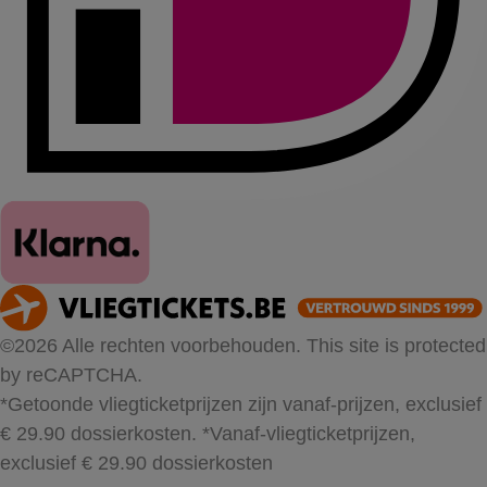
©2026 Alle rechten voorbehouden. This site is protected
by reCAPTCHA.
*Getoonde vliegticketprijzen zijn vanaf-prijzen, exclusief
€ 29.90 dossierkosten.
*Vanaf-vliegticketprijzen,
exclusief € 29.90 dossierkosten