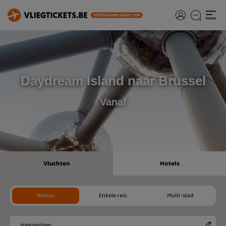
Daydream Island naar Brussel
Vanaf