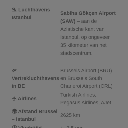
🛬 Luchthavens
Sabiha Gökçen Airport
Istanbul
(SAW)
– aan de
Aziatische kant van
Istanbul, op ongeveer
35 kilometer van het
stadscentrum.
🛫
Brussels Airport (BRU)
Vertrekluchthavens
en Brussels South
in BE
Charleroi Airport (CRL)
Turkish Airlines,
🛧 Airlines
Pegasus Airlines, AJet
🌍 Afstand Brussel
2625 km
– Istanbul
🕑 Vluchttijd
+-
3,5 uur