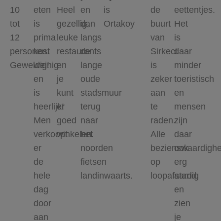
10
eten
Heel
en
is
de
eettentjes.
tot
is
gezellig,
dan
Ortakoy
buurt
Het
12
prima
leuke
langs
van
is
personen.
kost
restaurants
de
Sirkeci
daar
Geweldig!
weinig
en
lange
is
minder
en
je
oude
zeker
toeristisch
is
kunt
stadsmuur
aan
en
heerlijk!
er
terug
te
mensen
Men
goed
naar
raden.
zijn
verkoopt
winkelen.
het
Alle
daar
er
noorden
bezienswaardigh
ook
de
fietsen
op
erg
hele
landinwaarts.
loopafstand.
aardig
dag
en
door
zien
aan
je