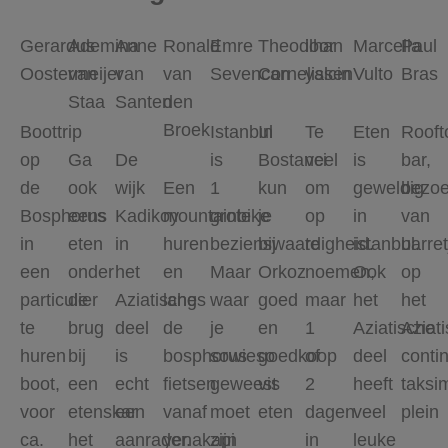
Gerardus
Ademina
Anne
Ronald
Emre
Theodoor
ilhan
Marcella
Paul
Oostermeijer
van
van
van
Sevencan
Cornelissen
yalcin
Vulto
Bras
Staa
Santen
den
Broek
Boottrip
Istanbul
In
Te
Eten
Rooft
op
Ga
De
is
Bostanci
veel
is
bar,
de
ook
wijk
Een
1
kun
om
geweldig
bezo
Bosphorus
eens
Kadikoy
mountainbike
grote
je
op
in
van
in
eten
in
huren
bezienswaardigheid.
bij
te
istanbul.
barret
een
onder
het
en
Maar
Orkoz
noemen,
Ook
op
particulier
de
Aziatische
langs
waar
goed
maar
het
het
te
brug
deel
de
je
en
1
Aziatische
Aziat
huren
bij
is
bosphorus
sowieso
goedkoop
of
deel
contin
boot,
een
echt
fietsen
geweest
vis
2
heeft
taksi
voor
etenskar
een
vanaf
moet
eten
dagen
veel
plein
ca.
het
aanrader.
yenakapi
zijn
in
leuke