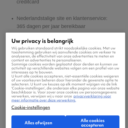
creditcard
Nederlandstalige site en klantenservice:
365 dagen per jaar bereikbaar
Uw privacy is belangrijk
Zeker van veilig boeken en betalen
Wij gebruiken standaard strikt noodzakelijke cookies. Met uw
toestemming gebruiken wij aanvullende cookies om verkeer te
analyseren, de effectiviteit van onze advertenties te meten en
Boek ook direct een hotel of huurauto via
content en advertenties te personaliseren.
Sommige cookies worden geplaatst door derden en kunnen uw
Vliegtickets.be
activiteit op verschillende websites volgen om een profiel van uw
interesses op te bouwen.
U kunt alle cookies accepteren, niet-essentiële cookies weigeren
of uw voorkeuren beheren door hieronder de gewenste optie te
Gratis tips, reisadvies en speciale
selecteren. U kunt uw keuzes op elk moment wijzigen via de link
‘Cookie-instellingen’, die onderaan elke pagina van onze website
aanbiedingen voor vliegtickets naar Sabiha
beschikbaar is. Voor zover onze cookies uw persoonsgegevens
verwerken, verwijzen wij u naar onze
privacyverklaring voor
Gokcen
meer informatie over deze verwerking.
Cookie-instellingen
Jouw zoektocht naar vliegtickets moet
Alle cookies
Alles afwijzen
makkelijk én leuk zijn. Daarom helpen wij jou
accepteren