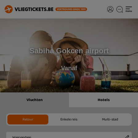
Sabiha Gokcen airport
Vanaf