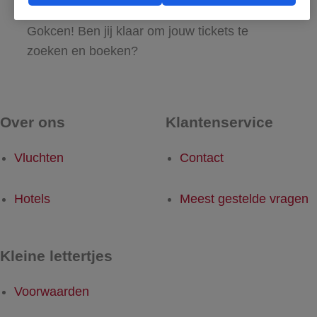
maar al te graag met de reis naar Sabiha
Gokcen! Ben jij klaar om jouw tickets te
zoeken en boeken?
Over ons
Klantenservice
Vluchten
Contact
Hotels
Meest gestelde vragen
Kleine lettertjes
Voorwaarden