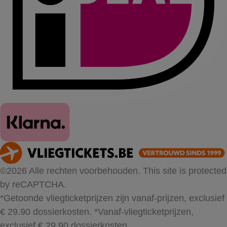
©2026 Alle rechten voorbehouden. This site is protected
by reCAPTCHA.
*Getoonde vliegticketprijzen zijn vanaf-prijzen, exclusief
€ 29.90 dossierkosten.
*Vanaf-vliegticketprijzen,
exclusief € 29.90 dossierkosten