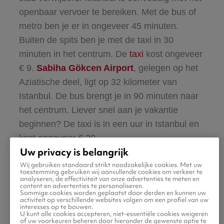
openbaar vervoer te bereiken. Met de bus of
metro ben je er in ongeveer 45 minuten.
Buiten de spits ben je met de taxi in 30
minuten in het centrum. De
taxi
kost ongeveer
€ 9.
Sabiha Gökcen Airport
, gelegen op het
Aziatische deel, ligt op 32 kilometer van
Istanbul. De bus brengt je in 90 minuten naar
het centrum. Liever snel aan je vakantie
beginnen? De taxi is in een uur in Istanbul en
kost ongeveer € 20.
Uw privacy is belangrijk
Wij gebruiken standaard strikt noodzakelijke cookies. Met uw
toestemming gebruiken wij aanvullende cookies om verkeer te
analyseren, de effectiviteit van onze advertenties te meten en
content en advertenties te personaliseren.
Sommige cookies worden geplaatst door derden en kunnen uw
activiteit op verschillende websites volgen om een profiel van uw
interesses op te bouwen.
U kunt alle cookies accepteren, niet-essentiële cookies weigeren
of uw voorkeuren beheren door hieronder de gewenste optie te