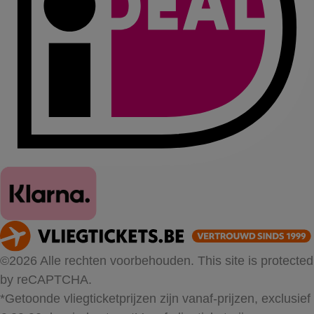
©2026 Alle rechten voorbehouden. This site is protected
by reCAPTCHA.
*Getoonde vliegticketprijzen zijn vanaf-prijzen, exclusief