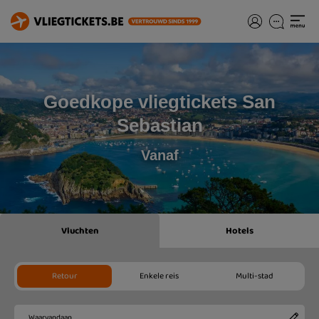
Goedkope vliegtickets San
Sebastian
Vanaf