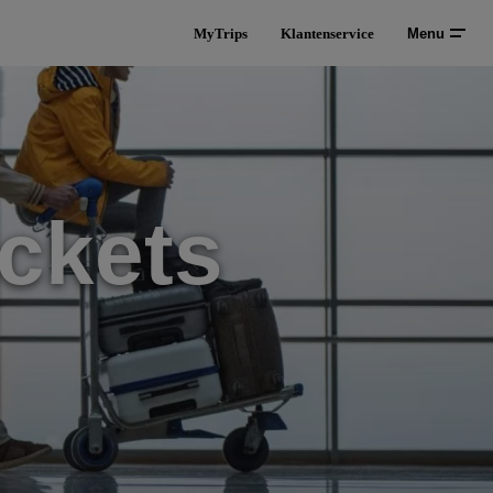
MyTrips
Klantenservice
Menu
ckets