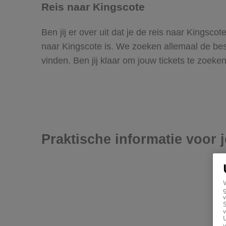
Reis naar Kingscote
Ben jij er over uit dat je de reis naar Kingsc
naar Kingscote is. We zoeken allemaal de beste
vinden. Ben jij klaar om jouw tickets te zoek
Praktische informatie voor 
g
v
v
U