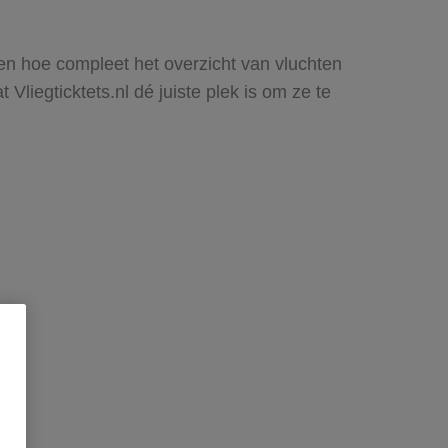
zien hoe compleet het overzicht van vluchten
Vliegticktets.nl dé juiste plek is om ze te