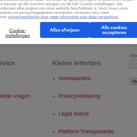
w keuzes op elk moment wijzigen via de link ‘Cookie-instellingen’, die
onderaan elke pagina van onze website beschikbaar is. Voor zover onze
cookies uw persoonsgegevens verwerken, verwijzen wij u naar
onze
privacyverklaring voor meer informatie over deze verwerking.
- Kingscote
Kingscote - Eindhoven
Alle cookies
Alles afwijzen
Cookie-
accepteren
instellingen
Ab
rvice
Kleine lettertjes
Voorwaarden
Ab
telde vragen
Privacyverklaring
Legal Notice
Platform Transparantie