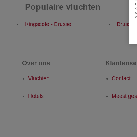
u
Populaire vluchten
Kingscote - Brussel
Brussel 
Over ons
Klantense
Vluchten
Contact
Hotels
Meest ges