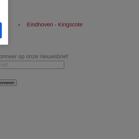
Eindhoven - Kingscote
onneer op onze nieuwsbrief
onneren