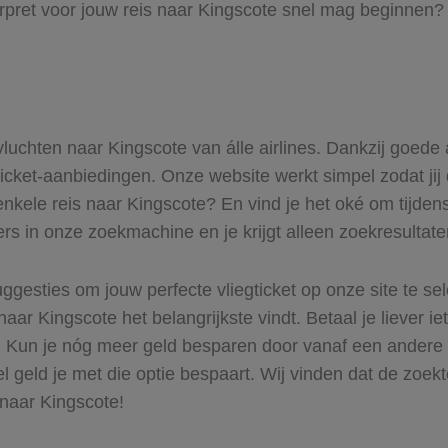
rpret voor jouw reis naar Kingscote snel mag beginnen? L
 vluchten naar Kingscote van álle airlines. Dankzij goede
gticket-aanbiedingen. Onze website werkt simpel zodat jij 
enkele reis naar Kingscote? En vind je het oké om tijdens
ers in onze zoekmachine en je krijgt alleen zoekresultat
ggesties om jouw perfecte vliegticket op onze site te se
naar Kingscote het belangrijkste vindt. Betaal je liever 
r. Kun je nóg meer geld besparen door vanaf een andere
el geld je met die optie bespaart. Wij vinden dat de zoek
 naar Kingscote!