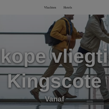
Vluchten
Hotels
kope vliegti
Kingscote
Vanaf