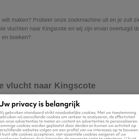
ote wilt maken? Probeer onze zoekmachine uit en je zult 
 vluchten naar Kingscote en wij zijn ervan overtuigd dat 
en en boeken?
je vlucht naar Kingscote
Uw privacy is belangrijk
Wij gebruiken standaard strikt noodzakelijke cookies. Met uw toestemming
ebruiken wij aanvullende cookies om verkeer te analyseren, de effectiviteit
an onze advertenties te meten en content en advertenties te personaliseren.
Sommige cookies worden geplaatst door derden en kunnen uw activiteit op
erschillende websites volgen om een profiel van uw interesses op te bouwen.
 kunt alle cookies accepteren, niet-essentiële cookies weigeren of uw
voorkeuren beheren door hieronder de gewenste optie te selecteren. U kunt