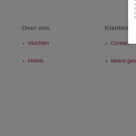
u
Over ons
Klantense
Vluchten
Contact
Hotels
Meest ges