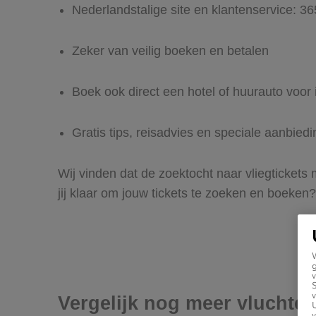
Nederlandstalige site en klantenservice: 3
Zeker van veilig boeken en betalen
Boek ook direct een hotel of huurauto voor 
Gratis tips, reisadvies en speciale aanbied
Wij vinden dat de zoektocht naar vliegtickets
jij klaar om jouw tickets te zoeken en boeken?
g
v
v
Vergelijk nog meer vluchten
U