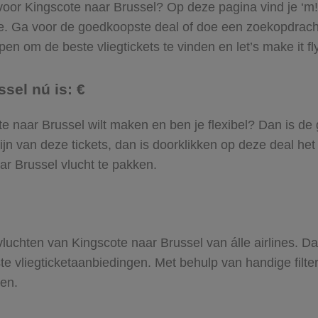
 voor Kingscote naar Brussel? Op deze pagina vind je ‘m!
te. Ga voor de goedkoopste deal of doe een zoekopdrach
en om de beste vliegtickets te vinden en let’s make it fl
sel nú is: €
cote naar Brussel wilt maken en ben je flexibel? Dan is de
jn van deze tickets, dan is doorklikken op deze deal het
aar Brussel vlucht te pakken.
 vluchten van Kingscote naar Brussel van álle airlines. D
ste vliegticketaanbiedingen. Met behulp van handige filte
den.