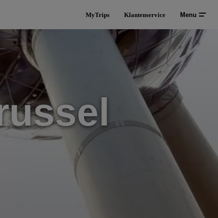
MyTrips
Klantenservice
Menu
russel