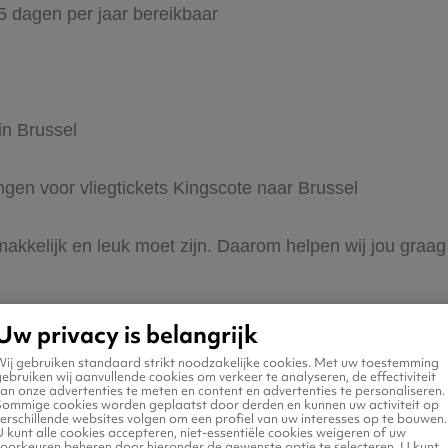
65 dagen per jaar bereikbaar
in Brussel
ingen voor vliegtickets Kingscote naar Brussel
 makkelijk en leuk moet zijn. Daarom helpen wij jou graa
Uw privacy is belangrijk
Wij gebruiken standaard strikt noodzakelijke cookies. Met uw toestemming
ebruiken wij aanvullende cookies om verkeer te analyseren, de effectiviteit
an onze advertenties te meten en content en advertenties te personaliseren.
Sommige cookies worden geplaatst door derden en kunnen uw activiteit op
erschillende websites volgen om een profiel van uw interesses op te bouwen.
 naar Brussel
 kunt alle cookies accepteren, niet-essentiële cookies weigeren of uw
voorkeuren beheren door hieronder de gewenste optie te selecteren. U kunt