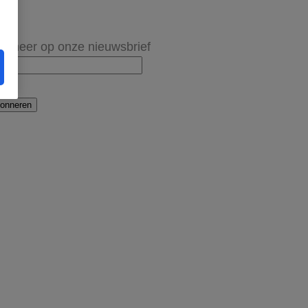
onneer op onze nieuwsbrief
onneren