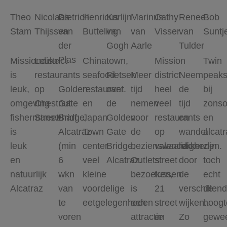
Theo
Nicolaas
Dietrich
Henricus
Karlijn
Marinus
Cathy
Renee
Bob
Stam
Thijssen
van
Butteling
van
van
Visser
van
Suntj
der
Gogh
Aarle
Tulder
Plas
Missiondistrict
Leuke
Chinatown,
Mission
Twin
is
restaurants
seafood
Fietsen
Meer
district
Neem
peak
leuk,
op
Golden
restaurant.
over
tijd
heel
de
bij
omgeving
Chestnut
Gate
en
de
nemen
veel
tijd
zons
fishermanswharf
Street
Bridge,
Japan
Golden
voor
restaurants
en
en
is
Alcatraz
Town
Gate
de
op
wandel
alcatr
leuk
(min
center
Bridge,
bezienswaardigheden.
valencia
lekker
zijn
en
6
veel
Alcatraz.
Outlets
street
door
toch
natuurlijk
wkn
kleine
bezoeken,
tussen
de
echt
Alcatraz
van
voordelige
is
21
verschillen
de
te
eetgelegenheden
een
street
wijken...
hoogt
voren
attractie
en
Zo
gewe