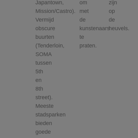
Japantown,
om
zijn
Mission/Castro).
met
op
Vermijd
de
de
obscure
kunstenaars
heuvels.
buurten
te
(Tenderloin,
praten.
SOMA
tussen
5th
en
8th
street).
Meeste
stadsparken
bieden
goede