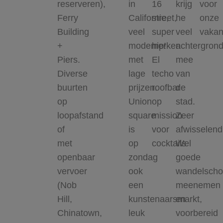
reserveren),
in
16
krijg
voor
Ferry
Californie,
street,
he
onze
Building
veel
super
veel
vakan
+
modemerken
hip!
achtergron
Piers.
met
El
mee
Diverse
lage
techo
van
buurten
prijzen.
roofbar
de
op
Union
op
stad.
loopafstand
square
mission
Zeer
of
is
voor
afwisselend
met
op
cocktails
Wel
openbaar
zondag
goede
vervoer
ook
wandelsch
(Nob
een
meenemen
Hill,
kunstenaarsmarkt,
en
Chinatown,
leuk
voorbereid