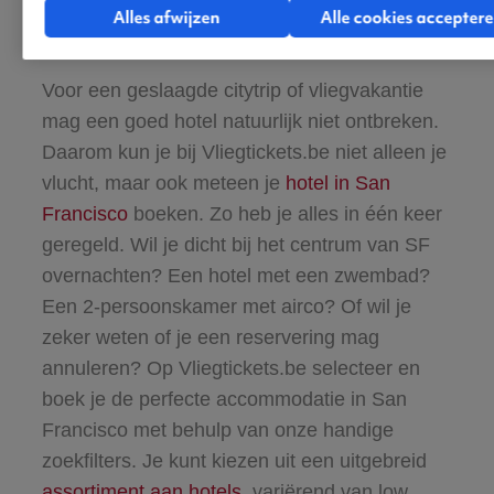
Alles afwijzen
Alle cookies accepter
slapen?
Voor een geslaagde citytrip of vliegvakantie
mag een goed hotel natuurlijk niet ontbreken.
Daarom kun je bij Vliegtickets.be niet alleen je
vlucht, maar ook meteen je
hotel in San
Francisco
boeken. Zo heb je alles in één keer
geregeld. Wil je dicht bij het centrum van SF
overnachten? Een hotel met een zwembad?
Een 2-persoonskamer met airco? Of wil je
zeker weten of je een reservering mag
annuleren? Op Vliegtickets.be selecteer en
boek je de perfecte accommodatie in San
Francisco met behulp van onze handige
zoekfilters. Je kunt kiezen uit een uitgebreid
assortiment aan hotels
, variërend van low