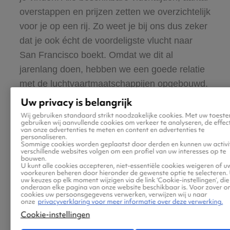
overstappen en prijzen zetten we overzichtelijk
voor je op een rij. Zo weet je bij ons dus zeker
dat je ook écht de voordeligste vlucht naar
San Francisco boekt. Omdat we dit al
jarenlang doen, hebben we een goede relatie
met de luchtvaartmaatschappijen opgebouwd.
Hierdoor kunnen we onze klanten vaak
Uw privacy is belangrijk
interessante aanbiedingen en extra kortingen
Wij gebruiken standaard strikt noodzakelijke cookies. Met uw toest
gebruiken wij aanvullende cookies om verkeer te analyseren, de effecti
op vliegtickets naar San Francisco geven.
van onze advertenties te meten en content en advertenties te
personaliseren.
Sommige cookies worden geplaatst door derden en kunnen uw activit
verschillende websites volgen om een profiel van uw interesses op te
bouwen.
U kunt alle cookies accepteren, niet-essentiële cookies weigeren of u
voorkeuren beheren door hieronder de gewenste optie te selecteren.
uw keuzes op elk moment wijzigen via de link ‘Cookie-instellingen’, die
onderaan elke pagina van onze website beschikbaar is. Voor zover o
cookies uw persoonsgegevens verwerken, verwijzen wij u naar
In welk hotel in San
onze
privacyverklaring voor meer informatie over deze verwerking.
Cookie-instellingen
Francisco kan ik best