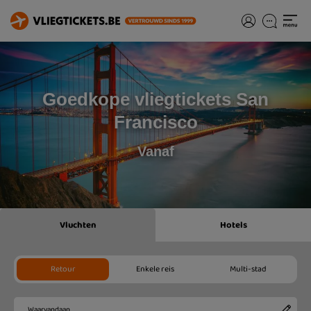
Goedkope vliegtickets San
Francisco
Vanaf