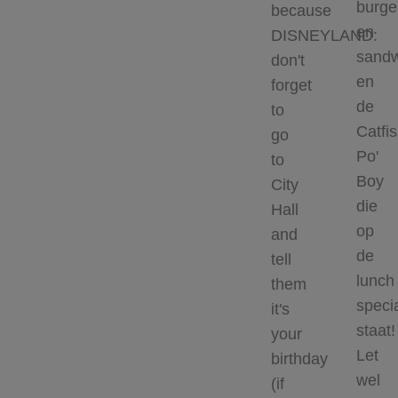
burge
because
en
DISNEYLAND:
sandw
don't
en
forget
de
to
Catfi
go
Po'
to
Boy
City
die
Hall
op
and
de
tell
lunch
them
speci
it's
staat!
your
Let
birthday
wel
(if