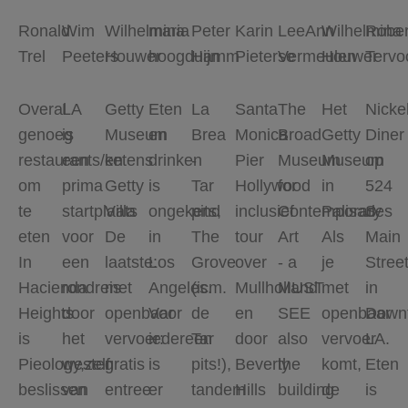
Ronald
Wim
Wilhelmina
maria
Peter
Karin
LeeAnn
Wilhelmina
Rober
Trel
Peeters
Houwer
hoogduijn
Hamm
Pieterse
Vermeulen
Houwer
Tervo
Overal
LA
Getty
Eten
La
Santa
The
Het
Nicke
genoeg
is
Museum
en
Brea
Monica
Broad
Getty
Diner
restaurants/ketens
een
en
drinken
-
Pier
Museum
Museum
op
om
prima
Getty
is
Tar
Hollywood
for
in
524
te
startplaats
Villa
ongekend
pits,
inclusief
Contemporary
Palisades
S
eten
voor
De
in
The
tour
Art
Als
Main
In
een
laatste:
Los
Grove
over
- a
je
Stree
Hacienda
rondreis
met
Angeles.
(icm.
Mullholland
MUST
met
in
Heights
door
openbaar
Voor
de
en
SEE
openbaar
Down
is
het
vervoer:
iedereen
Tar
door
also
vervoer
LA.
Pieology,zelf
westen
gratis
is
pits!),
Beverly
the
komt,
Eten
beslissen
van
entree
er
tandem
Hills
building
de
is