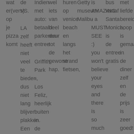
wat
de
Indien
wel
huren
Getty
is
bus
met
er(vers)
VS.
met
iets
op
museum
AMAZING
vanaf
liefde
op
auto:
van
venice
Malibu
- a
Santa
bereid
je
betaald
heel
beach
MUST
Monica,
hoop
LA
pizza
parkeren=
duur
en
SEE
is
is
zelf
komt
entree
tot
langs
:)
de
gema
heeft
de
het
you
entree
in
niet
gewone
strand
won't
gratis
de
veel
Griffith
hap.
fietsen,
believe
diner
te
Park
your
zelf
bieden,
-
eyes
en
dus
Los
and
de
niet
Feliz,
there
prijs
lang
heerlijk
is
is
blijven
buiten
so
zeer
plakken.
in
much
goed!
Een
de