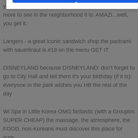
you won't believe your eyes and there is so much
more to see in the neighborhood it is: AMAZI...well,
you get it.
Langers - a great iconic sandwich shop the pastrami
with sauerkraut is #19 on the menu GET IT
DISNEYLAND because DISNEYLAND: don't forget to
go to City Hall and tell them it's your birthday (if it is):
everyone in the park wishes you HB the rest of the
day
Wi Spa in Little Korea OMG fantastic (with a Groupon
SUPER CHEAP) the massage, the atmosphere, the
FOOD, non-Koreans must discover this place for
sure.