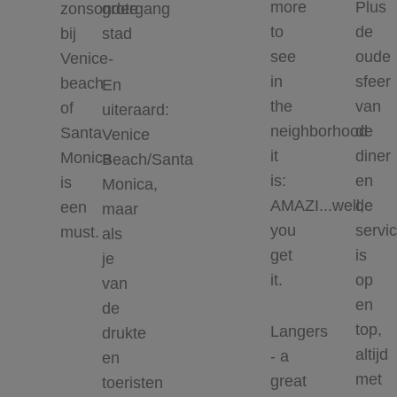
more
Plus
zonsondergang
grote
to
de
bij
stad
see
oude
Venice-
in
sfeer
beach
En
the
van
of
uiteraard:
neighborhood
de
Santa
Venice
it
diner
Monica
Beach/Santa
is:
en
is
Monica,
AMAZI...well,
de
een
maar
you
servi
must.
als
get
is
je
it.
op
van
en
de
top,
Langers
drukte
altijd
- a
en
met
great
toeristen