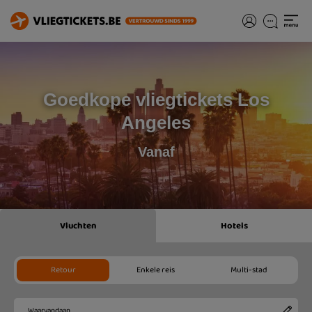
Goedkope vliegtickets Los
Angeles
Vanaf