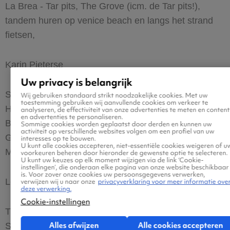
La Brea - Tar pits, The Grove (icm. de Tar pits!),
tandem huren op venice beach en langs het strand
fietsen,
Karin Pieterse
Uw privacy is belangrijk
Santa Monica Pier
Wij gebruiken standaard strikt noodzakelijke cookies. Met uw
toestemming gebruiken wij aanvullende cookies om verkeer te
Hollywood inclusief tour over Mullholland en door
analyseren, de effectiviteit van onze advertenties te meten en content
en advertenties te personaliseren.
Beverly Hills
Sommige cookies worden geplaatst door derden en kunnen uw
activiteit op verschillende websites volgen om een profiel van uw
Getty museum
interesses op te bouwen.
U kunt alle cookies accepteren, niet-essentiële cookies weigeren of u
Malibu
voorkeuren beheren door hieronder de gewenste optie te selecteren.
U kunt uw keuzes op elk moment wijzigen via de link ‘Cookie-
instellingen’, die onderaan elke pagina van onze website beschikbaar
is. Voor zover onze cookies uw persoonsgegevens verwerken,
LeeAnn Vermeulen
verwijzen wij u naar onze
privacyverklaring voor meer informatie ove
deze verwerking.
Cookie-instellingen
The Broad Museum for Contemporary Art - a MUST
Alles afwijzen
Alle cookies accepteren
SEE also the building is AMAZING - a MUST SEE :)