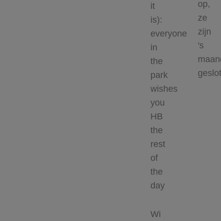
op,
it
ze
is):
zijn
everyone
's
in
maan
the
geslo
park
wishes
you
HB
the
rest
of
the
day
Wi