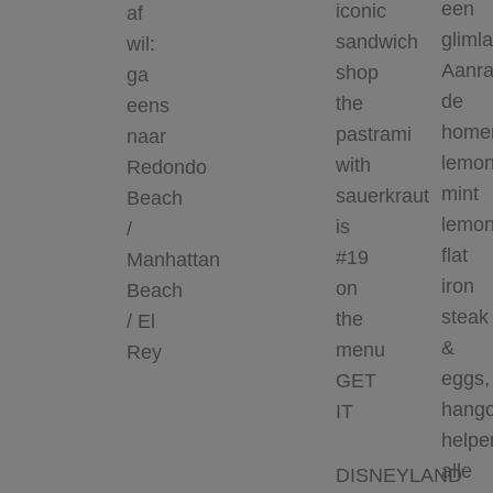
een
iconic
af
glimla
sandwich
wil:
Aanra
shop
ga
de
the
eens
home
pastrami
naar
lemon
with
Redondo
mint
sauerkraut
Beach
lemon
is
/
flat
#19
Manhattan
iron
on
Beach
steak
the
/ El
&
menu
Rey
eggs,
GET
hango
IT
helper
alle
DISNEYLAND