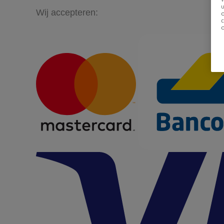
u
Wij accepteren: