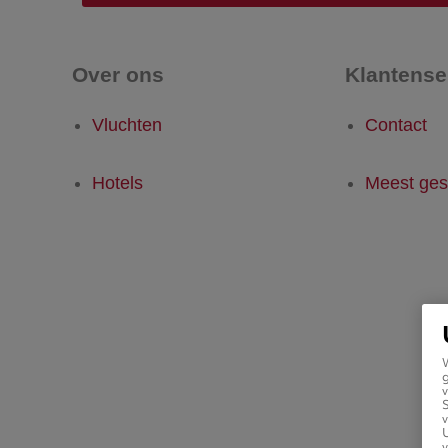
Over ons
Klantense
Vluchten
Contact
Hotels
Meest ges
g
v
v
U