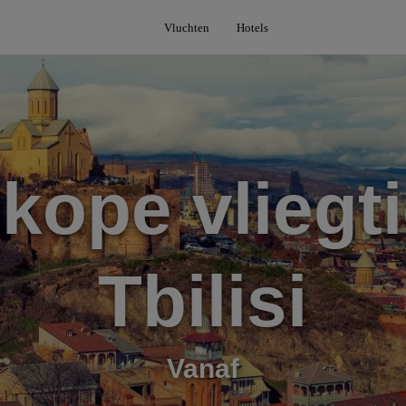
Vluchten
Hotels
kope vliegti
Tbilisi
Vanaf