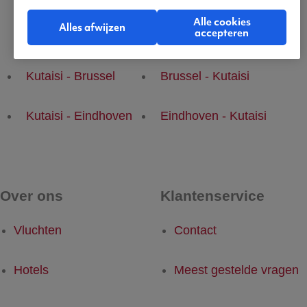
Alle cookies
Alles afwijzen
accepteren
Populaire vluchten
Kutaisi - Brussel
Brussel - Kutaisi
Kutaisi - Eindhoven
Eindhoven - Kutaisi
Over ons
Klantenservice
Vluchten
Contact
Hotels
Meest gestelde vragen