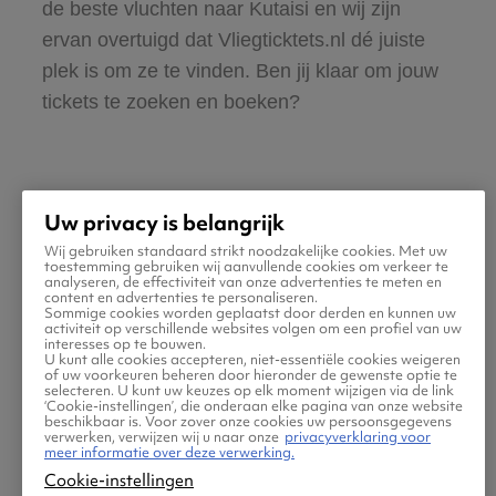
de beste vluchten naar Kutaisi en wij zijn
ervan overtuigd dat Vliegticktets.nl dé juiste
plek is om ze te vinden. Ben jij klaar om jouw
tickets te zoeken en boeken?
Uw privacy is belangrijk
Wij gebruiken standaard strikt noodzakelijke cookies. Met uw
Praktische informatie voor
toestemming gebruiken wij aanvullende cookies om verkeer te
analyseren, de effectiviteit van onze advertenties te meten en
content en advertenties te personaliseren.
je vlucht naar Kutaisi
Sommige cookies worden geplaatst door derden en kunnen uw
activiteit op verschillende websites volgen om een profiel van uw
interesses op te bouwen.
U kunt alle cookies accepteren, niet-essentiële cookies weigeren
of uw voorkeuren beheren door hieronder de gewenste optie te
selecteren. U kunt uw keuzes op elk moment wijzigen via de link
‘Cookie-instellingen’, die onderaan elke pagina van onze website
beschikbaar is. Voor zover onze cookies uw persoonsgegevens
verwerken, verwijzen wij u naar onze
privacyverklaring voor
meer informatie over deze verwerking.
Cookie-instellingen