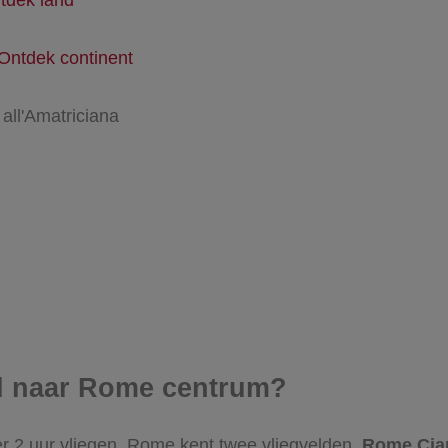
Ontdek continent
 all'Amatriciana
eld naar Rome centrum?
r 2 uur vliegen. Rome kent twee vliegvelden.
Rome Cia