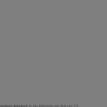
mpino Airport
is de kleinste en ligt op 12