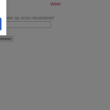
Weer
onneer op onze nieuwsbrief
onneren