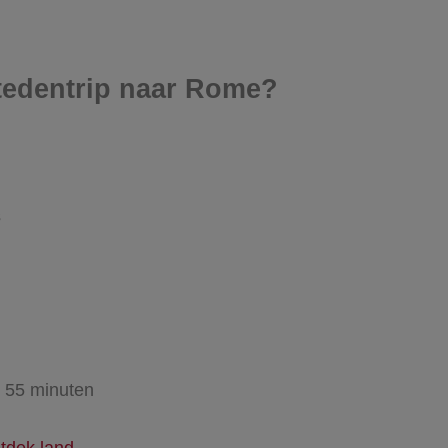
stedentrip naar Rome?
s
n 55 minuten
tdek land