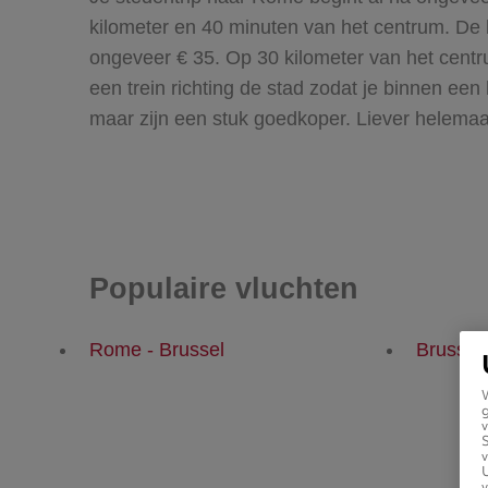
kilometer en 40 minuten van het centrum. De
ongeveer € 35. Op 30 kilometer van het centru
een trein richting de stad zodat je binnen een
maar zijn een stuk goedkoper. Liever helemaal
Populaire vluchten
Rome - Brussel
Brussel
g
v
v
U