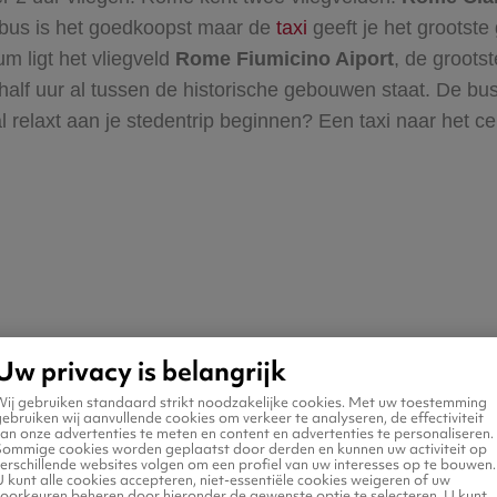
 bus is het goedkoopst maar de
taxi
geeft je het grootste
m ligt het vliegveld
Rome Fiumicino Aiport
, de grootst
 half uur al tussen de historische gebouwen staat. De bus
 relaxt aan je stedentrip beginnen? Een taxi naar het ce
 - Rome
Rome - Eindhoven
Uw privacy is belangrijk
Wij gebruiken standaard strikt noodzakelijke cookies. Met uw toestemming
ebruiken wij aanvullende cookies om verkeer te analyseren, de effectiviteit
an onze advertenties te meten en content en advertenties te personaliseren.
Sommige cookies worden geplaatst door derden en kunnen uw activiteit op
erschillende websites volgen om een profiel van uw interesses op te bouwen.
 kunt alle cookies accepteren, niet-essentiële cookies weigeren of uw
voorkeuren beheren door hieronder de gewenste optie te selecteren. U kunt