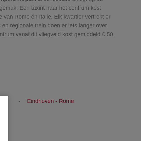
 gemak. Een taxirit naar het centrum kost
e van Rome én Italië. Elk kwartier vertrekt er
 en regionale trein doen er iets langer over
ntrum vanaf dit vliegveld kost gemiddeld € 50.
Eindhoven - Rome