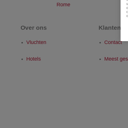
u
Rome
Over ons
Klantense
Vluchten
Contact
Hotels
Meest ges