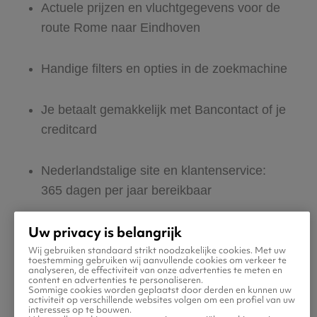
Actuele prijzen en vluchtgegevens voor de
route Rome naar Eindhoven
Handige filters en opties in de zoekmachine
Je betaalt gemakkelijk met Bancontact of je
creditcard
Nederlandstalige site en klantenservice:
365 dagen per jaar bereikbaar
Uw privacy is belangrijk
Zeker van veilig boeken en betalen
Wij gebruiken standaard strikt noodzakelijke cookies. Met uw
toestemming gebruiken wij aanvullende cookies om verkeer te
analyseren, de effectiviteit van onze advertenties te meten en
Boek ook direct een hotel of huurauto voor
content en advertenties te personaliseren.
Sommige cookies worden geplaatst door derden en kunnen uw
in Eindhoven
activiteit op verschillende websites volgen om een profiel van uw
interesses op te bouwen.