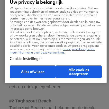
Uw privacy is belangrijk
rustig wilt ontspannen, surfen, jetskiën,
Wij gebruiken standaard strikt noodzakelijke cookies. Met uw
paddleboarden, of kitesurfen, de natuurlijke
toestemming gebruiken wij aanvullende cookies om verkeer te
analyseren, de effectiviteit van onze advertenties te meten en
schoonheid van de stranden van Agadir zal je
content en advertenties te personaliseren.
Sommige cookies worden geplaatst door derden en kunnen uw
niet teleurstellen.
activiteit op verschillende websites volgen om een profiel van uw
interesses op te bouwen.
U kunt alle cookies accepteren, niet-essentiële cookies weigeren
of uw voorkeuren beheren door hieronder de gewenste optie te
selecteren. U kunt uw keuzes op elk moment wijzigen via de link
#1 Agadir Beach
‘Cookie-instellingen’, die onderaan elke pagina van onze website
beschikbaar is. Voor zover onze cookies uw persoonsgegevens
Dit is een van de populairste stranden van
verwerken, verwijzen wij u naar onze
privacyverklaring voor
meer informatie over deze verwerking.
Agadir. Het is een publiek strand dat zich
Cookie-instellingen
uitstrekt langs de kust en een prachtig uitzicht
op de Atlantische Oceaan biedt. Het strand is
Alle cookies
Alles afwijzen
goed onderhouden en heeft faciliteiten zoals
accepteren
ligstoelen, parasols, speeltuinen en diverse
eet- en drinkgelegenheden.
#2 Taghazout Beach
Taghazout Beach staat bekend om de ideale