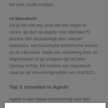
het park Jardin Kasbah.
#4 Marrakech
Als je het niet erg vindt om wat langer te
reizen, ga dan op dagtrip naar Marrakech!
Bezoek hier de prachtige Ben Joesoef
Madrassa, een historische islamitische school
uit de 14e eeuw. Maak een wandeling door de
Majorelletuin of ga shoppen op het plein
Djemaa el Fna. De medina van Marrakesh
staat op de Werelderfgoedlijst van UNESCO.
Top 5 stranden in Agadir
Agadir is een ideale bestemming voor een
ontspannen strand- of zonvakantie. Of je nu