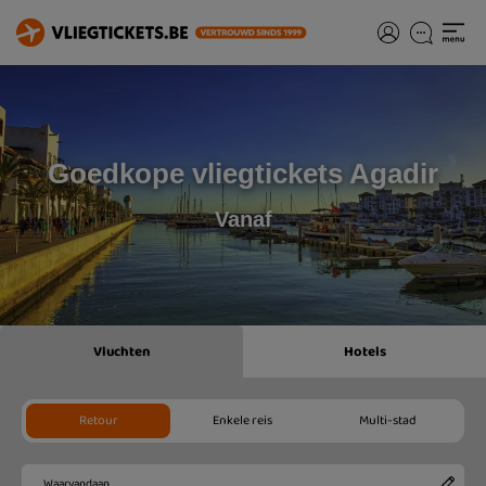
Goedkope vliegtickets Agadir
Vanaf