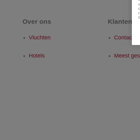
u
Over ons
Klantense
Vluchten
Contact
Hotels
Meest ges