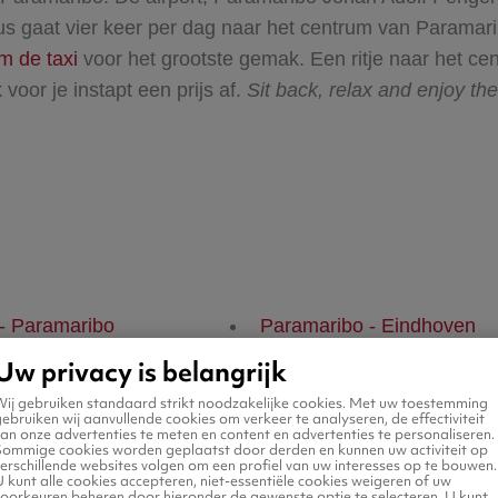
us gaat vier keer per dag naar het centrum van Paramari
 de taxi
voor het grootste gemak. Een ritje naar het c
oor je instapt een prijs af.
Sit back, relax and enjoy the
 - Paramaribo
Paramaribo - Eindhoven
Uw privacy is belangrijk
Wij gebruiken standaard strikt noodzakelijke cookies. Met uw toestemming
ebruiken wij aanvullende cookies om verkeer te analyseren, de effectiviteit
an onze advertenties te meten en content en advertenties te personaliseren.
Sommige cookies worden geplaatst door derden en kunnen uw activiteit op
erschillende websites volgen om een profiel van uw interesses op te bouwen.
 kunt alle cookies accepteren, niet-essentiële cookies weigeren of uw
Meer weten over Paramaribo?
voorkeuren beheren door hieronder de gewenste optie te selecteren. U kunt