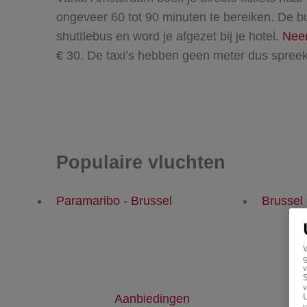
ongeveer 60 tot 90 minuten te bereiken. De b
shuttlebus en word je afgezet bij je hotel.
Neem
€ 30. De taxi’s hebben geen meter dus spreek v
Populaire vluchten
Paramaribo - Brussel
Brussel
g
v
v
U
Aanbiedingen