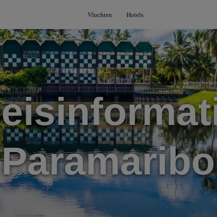
Vluchten
Hotels
eisinformat
Paramaribo