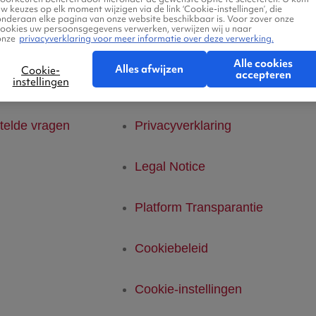
w keuzes op elk moment wijzigen via de link ‘Cookie-instellingen’, die
onderaan elke pagina van onze website beschikbaar is. Voor zover onze
cookies uw persoonsgegevens verwerken, verwijzen wij u naar
Ab
onze
privacyverklaring voor meer informatie over deze verwerking.
rvice
Kleine lettertjes
Alle cookies
Alles afwijzen
Cookie-
accepteren
instellingen
Voorwaarden
Ab
telde vragen
Privacyverklaring
Legal Notice
Platform Transparantie
Cookiebeleid
Cookie-instellingen