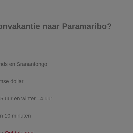
zonvakantie naar Paramaribo?
nds en Sranantongo
mse dollar
5 uur en winter –4 uur
en 10 minuten
me
Ontdek land