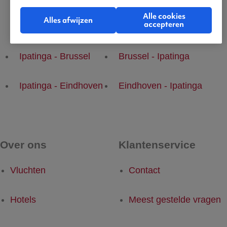
Alle cookies
Alles afwijzen
accepteren
Populaire vluchten
Ipatinga - Brussel
Brussel - Ipatinga
Ipatinga - Eindhoven
Eindhoven - Ipatinga
Over ons
Klantenservice
Vluchten
Contact
Hotels
Meest gestelde vragen