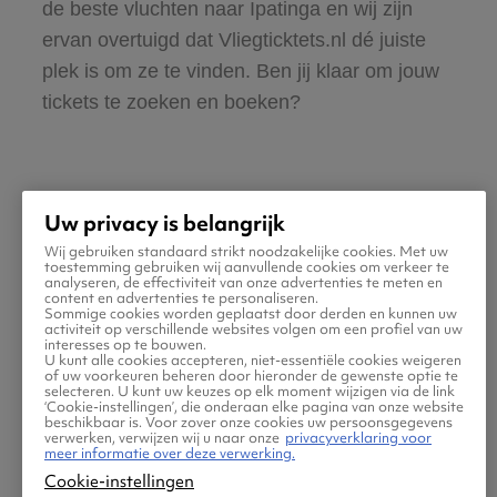
de beste vluchten naar Ipatinga en wij zijn
ervan overtuigd dat Vliegticktets.nl dé juiste
plek is om ze te vinden. Ben jij klaar om jouw
tickets te zoeken en boeken?
Uw privacy is belangrijk
Wij gebruiken standaard strikt noodzakelijke cookies. Met uw
Praktische informatie voor
toestemming gebruiken wij aanvullende cookies om verkeer te
analyseren, de effectiviteit van onze advertenties te meten en
content en advertenties te personaliseren.
je vlucht naar Ipatinga
Sommige cookies worden geplaatst door derden en kunnen uw
activiteit op verschillende websites volgen om een profiel van uw
interesses op te bouwen.
U kunt alle cookies accepteren, niet-essentiële cookies weigeren
of uw voorkeuren beheren door hieronder de gewenste optie te
selecteren. U kunt uw keuzes op elk moment wijzigen via de link
‘Cookie-instellingen’, die onderaan elke pagina van onze website
beschikbaar is. Voor zover onze cookies uw persoonsgegevens
verwerken, verwijzen wij u naar onze
privacyverklaring voor
meer informatie over deze verwerking.
Cookie-instellingen