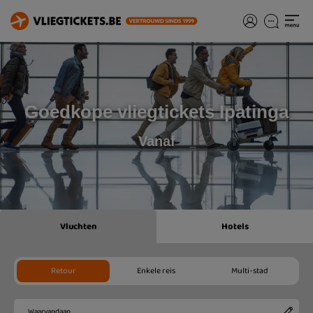
Goedkope vliegtickets Ipatinga
Vanaf