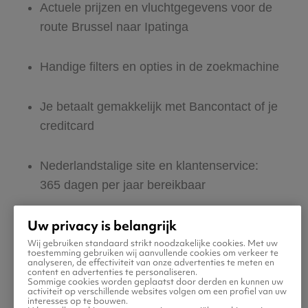
Actuele prijzen en vluchtgegevens voor de
route Brussel naar Ipatinga
Handige filters en opties in de zoekmachine
Je betaalt gemakkelijk met Bancontact of je
creditcard
Nederlandstalige site en klantenservice:
365 dagen per jaar bereikbaar
Uw privacy is belangrijk
Zeker van veilig boeken en betalen
Wij gebruiken standaard strikt noodzakelijke cookies. Met uw
toestemming gebruiken wij aanvullende cookies om verkeer te
analyseren, de effectiviteit van onze advertenties te meten en
Boek ook direct een hotel of huurauto voor
content en advertenties te personaliseren.
Sommige cookies worden geplaatst door derden en kunnen uw
in Ipatinga
activiteit op verschillende websites volgen om een profiel van uw
interesses op te bouwen.