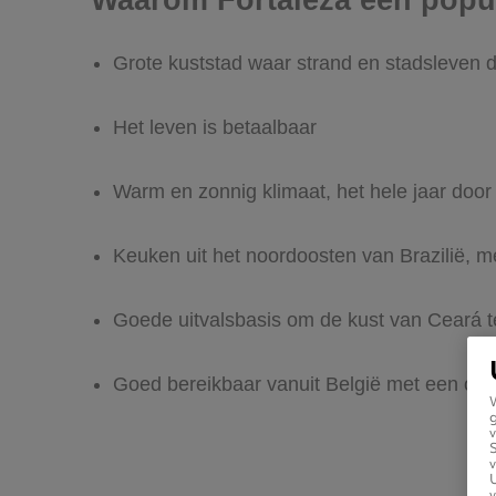
Waarom Fortaleza een popul
Grote kuststad waar strand en stadsleven 
Het leven is betaalbaar
Warm en zonnig klimaat, het hele jaar door
Keuken uit het noordoosten van Brazilië, me
Goede uitvalsbasis om de kust van Ceará t
Goed bereikbaar vanuit België met een ove
g
v
v
U