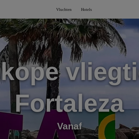
Vluchten
Hotels
kope vliegti
Fortaleza
Vanaf