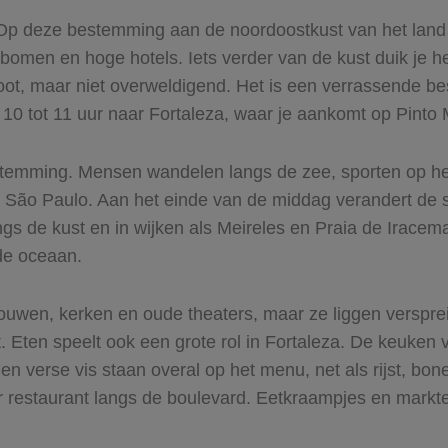
. Op deze bestemming aan de noordoostkust van het land 
omen en hoge hotels. Iets verder van de kust duik je he
oot, maar niet overweldigend. Het is een verrassende be
10 tot 11 uur naar Fortaleza, waar je aankomt op Pinto Ma
temming. Mensen wandelen langs de zee, sporten op het z
ls São Paulo. Aan het einde van de middag verandert de s
s de kust en in wijken als Meireles en Praia de Iracema 
de oceaan.
ebouwen, kerken en oude theaters, maar ze liggen verspr
. Eten speelt ook een grote rol in Fortaleza. De keuken 
en verse vis staan overal op het menu, net als rijst, bon
er restaurant langs de boulevard. Eetkraampjes en markt