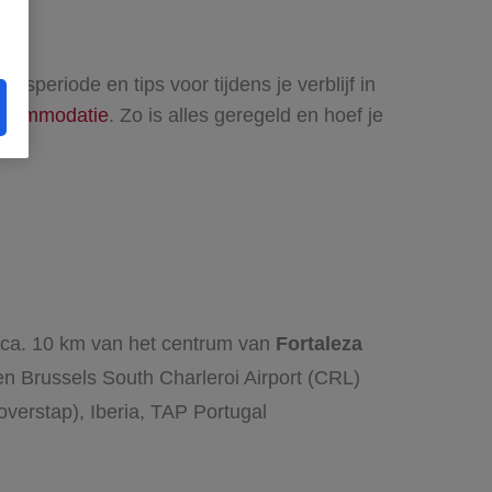
isperiode en tips voor tijdens je verblijf in
accommodatie
. Zo is alles geregeld en hoef je
– ca. 10 km van het centrum van
Fortaleza
en Brussels South Charleroi Airport (CRL)
overstap), Iberia, TAP Portugal