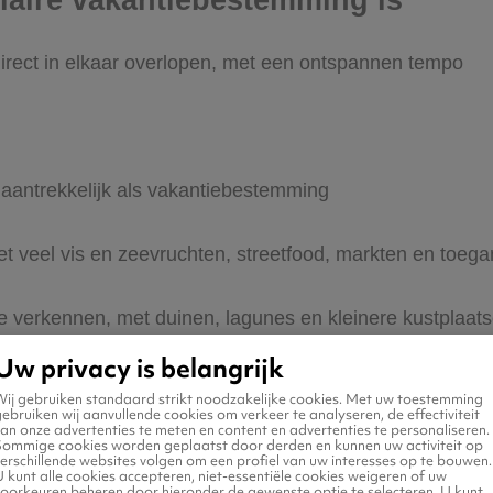
aire vakantiebestemming is
direct in elkaar overlopen, met een ontspannen tempo
 aantrekkelijk als vakantiebestemming
t veel vis en zeevruchten, streetfood, markten en toegan
e verkennen, met duinen, lagunes en kleinere kustplaat
Uw privacy is belangrijk
rstap, knooppunt voor het noordoosten van Brazilië
Wij gebruiken standaard strikt noodzakelijke cookies. Met uw toestemming
ebruiken wij aanvullende cookies om verkeer te analyseren, de effectiviteit
an onze advertenties te meten en content en advertenties te personaliseren.
Sommige cookies worden geplaatst door derden en kunnen uw activiteit op
erschillende websites volgen om een profiel van uw interesses op te bouwen.
 kunt alle cookies accepteren, niet-essentiële cookies weigeren of uw
voorkeuren beheren door hieronder de gewenste optie te selecteren. U kunt