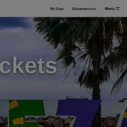
MyTrips
Klantenservice
Menu
ckets