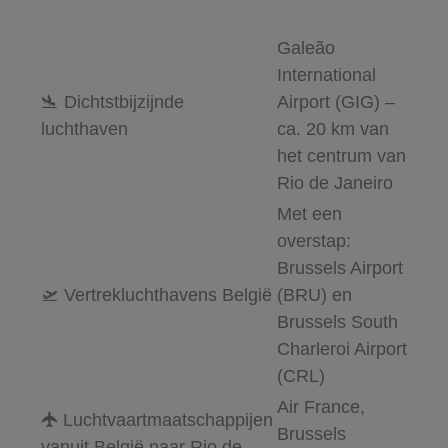
Galeão
International
🛬 Dichtstbijzijnde
Airport (GIG) –
luchthaven
ca. 20 km van
het centrum van
Rio de Janeiro
Met een
overstap:
Brussels Airport
🛫 Vertrekluchthavens België
(BRU) en
Brussels South
Charleroi Airport
(CRL)
Air France,
🛧
Luchtvaartmaatschappijen
Brussels
vanuit België naar Rio de