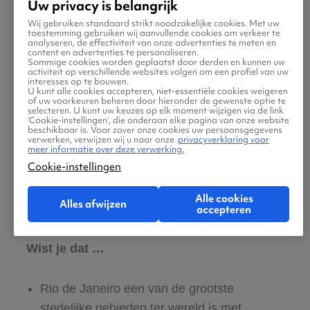
Uw privacy is belangrijk
afwisseling. Tropisch groen loopt door tot in de
Wij gebruiken standaard strikt noodzakelijke cookies. Met uw
stad, met stadsparken, bossen en bergen die
toestemming gebruiken wij aanvullende cookies om verkeer te
analyseren, de effectiviteit van onze advertenties te meten en
grenzen aan woonwijken. Die combinatie van
content en advertenties te personaliseren.
Sommige cookies worden geplaatst door derden en kunnen uw
natuur en stad maakt Rio intens, soms
activiteit op verschillende websites volgen om een profiel van uw
interesses op te bouwen.
chaotisch, maar ook opvallend veelzijdig.
U kunt alle cookies accepteren, niet-essentiële cookies weigeren
of uw voorkeuren beheren door hieronder de gewenste optie te
selecteren. U kunt uw keuzes op elk moment wijzigen via de link
‘Cookie-instellingen’, die onderaan elke pagina van onze website
Hou je wel van een feestje? Dan zul je je ook
beschikbaar is. Voor zover onze cookies uw persoonsgegevens
verwerken, verwijzen wij u naar onze
privacyverklaring voor
goed amuseren tijdens het Braziliaanse
meer informatie over deze verwerking.
Cookie-instellingen
carnaval. Wil je wat meer informatie over het
Braziliaanse carnaval? Kijk dan op onze
blog
Alle cookies
Alles afwijzen
over carnaval in Rio
.
accepteren
Wist je dat …
Rio de Janeiro een van de grootste
stedelijke gebieden ter wereld is met