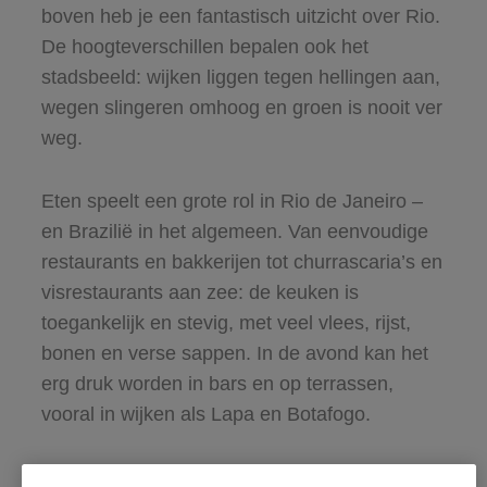
boven heb je een fantastisch uitzicht over Rio.
De hoogteverschillen bepalen ook het
stadsbeeld: wijken liggen tegen hellingen aan,
wegen slingeren omhoog en groen is nooit ver
weg.
Eten speelt een grote rol in Rio de Janeiro –
en Brazilië in het algemeen. Van eenvoudige
restaurants en bakkerijen tot churrascaria’s en
visrestaurants aan zee: de keuken is
toegankelijk en stevig, met veel vlees, rijst,
bonen en verse sappen. In de avond kan het
erg druk worden in bars en op terrassen,
vooral in wijken als Lapa en Botafogo.
Het landschap rondom Rio zorgt voor veel