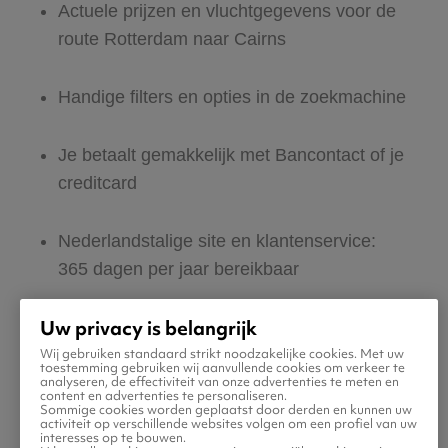
Actuele prijzen en vluchtgegevens voor de
route Rotterdam naar Cairns
Handige filters en opties in de zoekmachine
Je betaalt gemakkelijk met Bancontact of je
creditcard
Nederlandstalige site en klantenservice:
365 dagen per jaar bereikbaar
Uw privacy is belangrijk
Zeker van veilig boeken en betalen
Wij gebruiken standaard strikt noodzakelijke cookies. Met uw
toestemming gebruiken wij aanvullende cookies om verkeer te
analyseren, de effectiviteit van onze advertenties te meten en
Boek ook direct een hotel of huurauto voor
content en advertenties te personaliseren.
Sommige cookies worden geplaatst door derden en kunnen uw
in Cairns
activiteit op verschillende websites volgen om een profiel van uw
interesses op te bouwen.