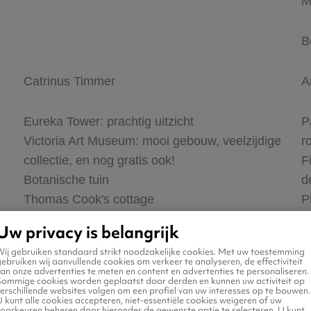
M
B
Catrinus Timmer
A
n
Eureka Tower: prachtig uitzicht
P
Victoria Art Museum: mooi gebouw, veelzijdige
r
collectie, en nog gratis ook!
F
Botanische tuin
d
Thomas Cook's cottage
P
k
Uw privacy is belangrijk
S
Wij gebruiken standaard strikt noodzakelijke cookies. Met uw toestemming
d
ebruiken wij aanvullende cookies om verkeer te analyseren, de effectiviteit
an onze advertenties te meten en content en advertenties te personaliseren.
Sommige cookies worden geplaatst door derden en kunnen uw activiteit op
erschillende websites volgen om een profiel van uw interesses op te bouwen.
 kunt alle cookies accepteren, niet-essentiële cookies weigeren of uw
voorkeuren beheren door hieronder de gewenste optie te selecteren. U kunt