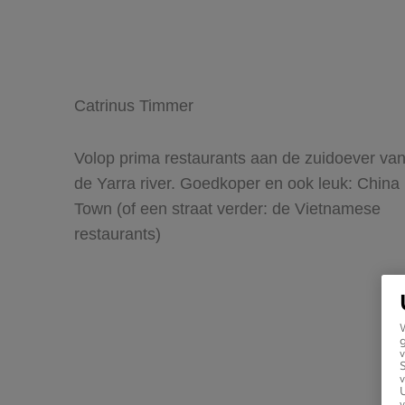
Catrinus Timmer
Volop prima restaurants aan de zuidoever va
de Yarra river. Goedkoper en ook leuk: China
Town (of een straat verder: de Vietnamese
restaurants)
g
v
v
U