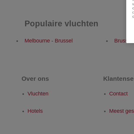
u
Populaire vluchten
Melbourne - Brussel
Brussel
Over ons
Klantense
Vluchten
Contact
Hotels
Meest ges