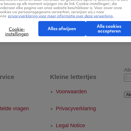
w keuzes op elk moment wijzigen via de link ‘Cookie-instellingen’, die
onderaan elke pagina van onze website beschikbaar is. Voor zover onze
cookies uw persoonsgegevens verwerken, verwijzen wij u naar
onze
privacyverklaring voor meer informatie over deze verwerking.
Alle cookies
Alles afwijzen
Cookie-
accepteren
instellingen
 - Melbourne
Melbourne - Eindhoven
Ab
rvice
Kleine lettertjes
Voorwaarden
Ab
telde vragen
Privacyverklaring
Legal Notice