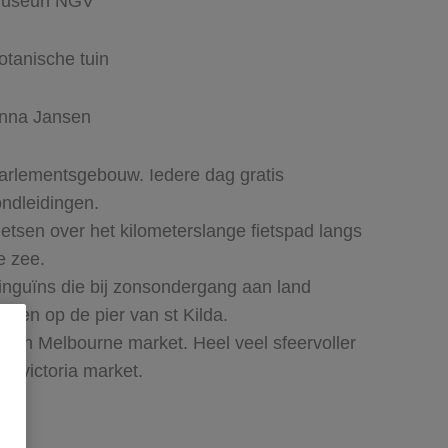
useun NGV
otanische tuin
nna Jansen
arlementsgebouw. Iedere dag gratis
ondleidingen.
ietsen over het kilometerslange fietspad langs
e zee.
inguïns die bij zonsondergang aan land
omen op de pier van st Kilda.
outh Melbourne market. Heel veel sfeervoller
an victoria market.