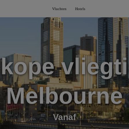
Vluchten
Hotels
kope vliegti
Melbourne
Vanaf