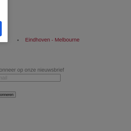
Eindhoven - Melbourne
onneer op onze nieuwsbrief
onneren