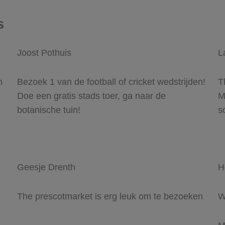
s
Joost Pothuis
L
n
Bezoek 1 van de football of cricket wedstrijden!
T
Doe een gratis stads toer, ga naar de
M
botanische tuin!
s
Geesje Drenth
H
The prescotmarket is erg leuk om te bezoeken
W