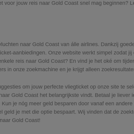
et voor jouw reis naar Gold Coast snel mag beginnen? Let
 vluchten naar Gold Coast van álle airlines. Dankzij goed
gticket-aanbiedingen. Onze website werkt simpel zodat jij
enkele reis naar Gold Coast? En vind je het oké om tijden
ers in onze zoekmachine en je krijgt alleen zoekresultat
ggesties om jouw perfecte vliegticket op onze site te se
naar Gold Coast het belangrijkste vindt. Betaal je liever
r. Kun je nóg meer geld besparen door vanaf een andere
el geld je met die optie bespaart. Wij vinden dat de zoek
 naar Gold Coast!