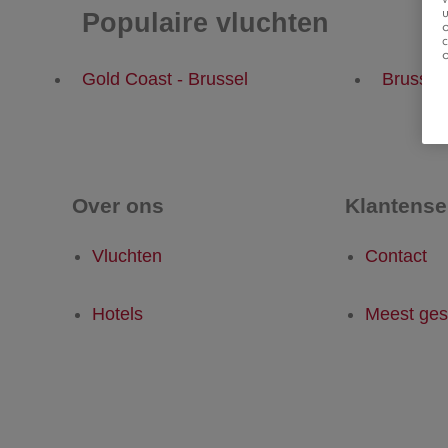
u
Populaire vluchten
Gold Coast - Brussel
Brussel
Over ons
Klantense
Vluchten
Contact
Hotels
Meest ges