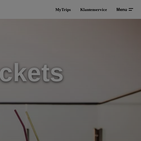
MyTrips
Klantenservice
Menu
ckets