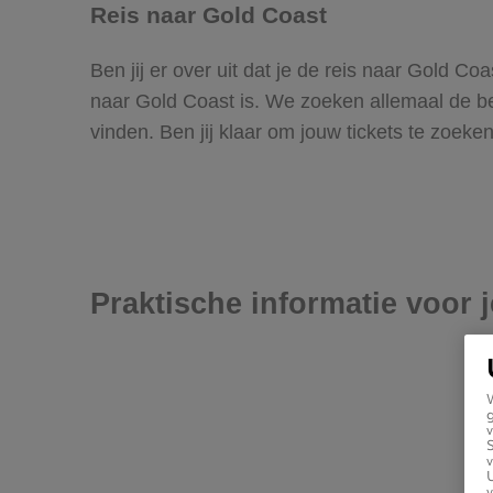
Reis naar Gold Coast
Ben jij er over uit dat je de reis naar Gold C
naar Gold Coast is. We zoeken allemaal de best
vinden. Ben jij klaar om jouw tickets te zoek
Praktische informatie voor 
g
v
v
U