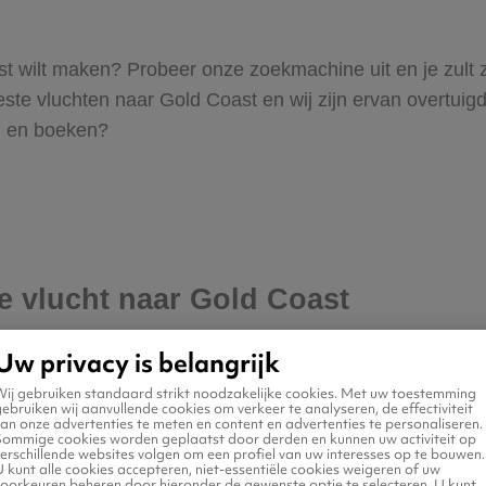
oast wilt maken? Probeer onze zoekmachine uit en je zult
e vluchten naar Gold Coast en wij zijn ervan overtuigd da
en en boeken?
je vlucht naar Gold Coast
Uw privacy is belangrijk
Wij gebruiken standaard strikt noodzakelijke cookies. Met uw toestemming
ebruiken wij aanvullende cookies om verkeer te analyseren, de effectiviteit
an onze advertenties te meten en content en advertenties te personaliseren.
Sommige cookies worden geplaatst door derden en kunnen uw activiteit op
erschillende websites volgen om een profiel van uw interesses op te bouwen.
 kunt alle cookies accepteren, niet-essentiële cookies weigeren of uw
voorkeuren beheren door hieronder de gewenste optie te selecteren. U kunt