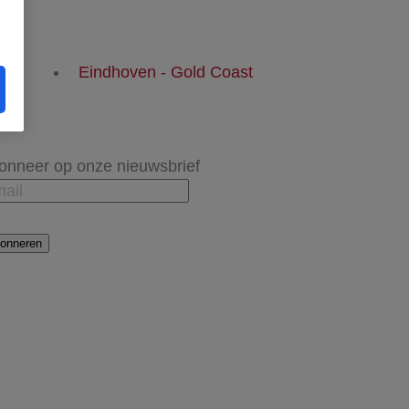
Eindhoven - Gold Coast
onneer op onze nieuwsbrief
onneren