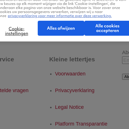
w keuzes op elk moment wijzigen via de link ‘Cookie-instellingen’, die
onderaan elke pagina van onze website beschikbaar is. Voor zover onze
cookies uw persoonsgegevens verwerken, verwijzen wij u naar
onze
privacyverklaring voor meer informatie over deze verwerking.
 - Gold Coast
Gold Coast - Eindhoven
Alle cookies
Alles afwijzen
Cookie-
accepteren
instellingen
Ab
rvice
Kleine lettertjes
Voorwaarden
Ab
telde vragen
Privacyverklaring
Legal Notice
Platform Transparantie