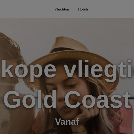
Vluchten
Hotels
kope vliegti
Gold Coast
Vanaf