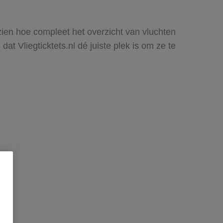
 zien hoe compleet het overzicht van vluchten
t Vliegticktets.nl dé juiste plek is om ze te