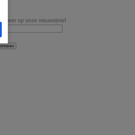
onneer op onze nieuwsbrief
onneren