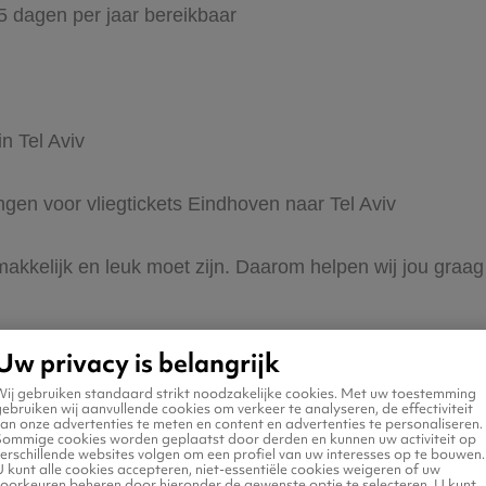
65 dagen per jaar bereikbaar
n Tel Aviv
ingen voor vliegtickets Eindhoven naar Tel Aviv
 makkelijk en leuk moet zijn. Daarom helpen wij jou graa
Uw privacy is belangrijk
Wij gebruiken standaard strikt noodzakelijke cookies. Met uw toestemming
ebruiken wij aanvullende cookies om verkeer te analyseren, de effectiviteit
an onze advertenties te meten en content en advertenties te personaliseren.
Sommige cookies worden geplaatst door derden en kunnen uw activiteit op
erschillende websites volgen om een profiel van uw interesses op te bouwen.
 naar Tel Aviv
 kunt alle cookies accepteren, niet-essentiële cookies weigeren of uw
voorkeuren beheren door hieronder de gewenste optie te selecteren. U kunt