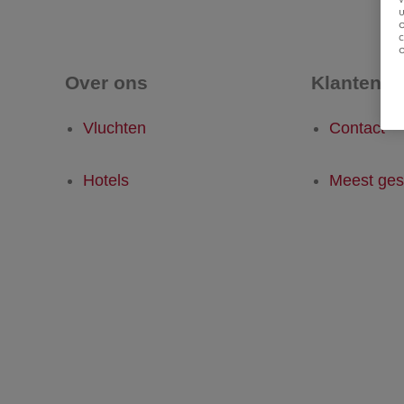
u
Over ons
Klantense
Vluchten
Contact
Hotels
Meest ges