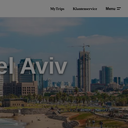
MyTrips
Klantenservice
Menu
l Aviv