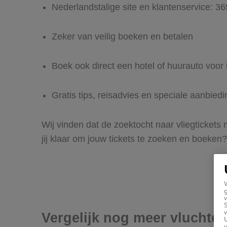
Nederlandstalige site en klantenservice: 3
Zeker van veilig boeken en betalen
Boek ook direct een hotel of huurauto voor i
Gratis tips, reisadvies en speciale aanbied
Wij vinden dat de zoektocht naar vliegtickets
jij klaar om jouw tickets te zoeken en boeken?
g
v
v
Vergelijk nog meer vluchten
U