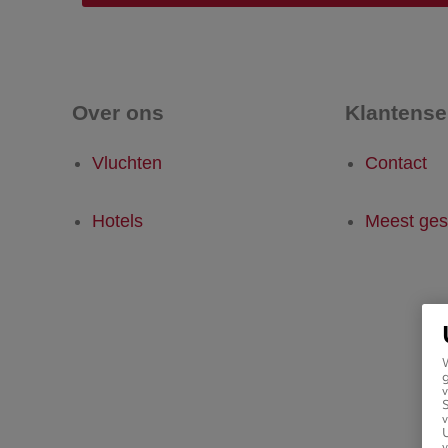
Over ons
Klantense
Vluchten
Contact
Hotels
Meest ges
g
v
v
U