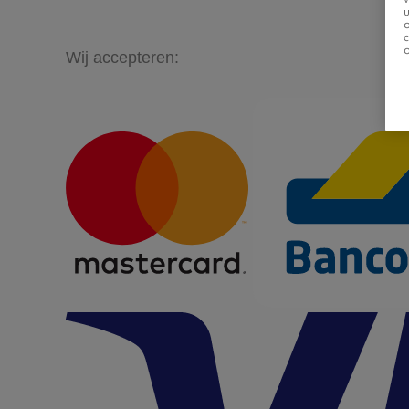
u
Wij accepteren: