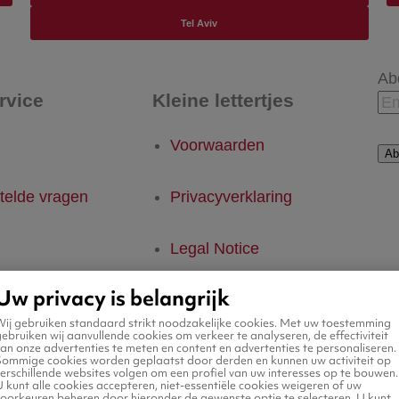
Tel Aviv
Ab
rvice
Kleine lettertjes
Voorwaarden
Ab
telde vragen
Privacyverklaring
Legal Notice
Uw privacy is belangrijk
Platform Transparantie
Wij gebruiken standaard strikt noodzakelijke cookies. Met uw toestemming
ebruiken wij aanvullende cookies om verkeer te analyseren, de effectiviteit
an onze advertenties te meten en content en advertenties te personaliseren.
Cookiebeleid
Sommige cookies worden geplaatst door derden en kunnen uw activiteit op
erschillende websites volgen om een profiel van uw interesses op te bouwen.
 kunt alle cookies accepteren, niet-essentiële cookies weigeren of uw
voorkeuren beheren door hieronder de gewenste optie te selecteren. U kunt