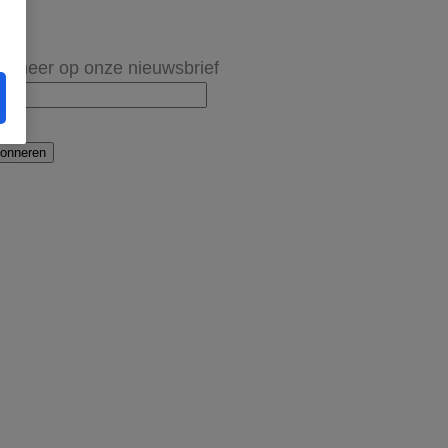
onneer op onze nieuwsbrief
onneren