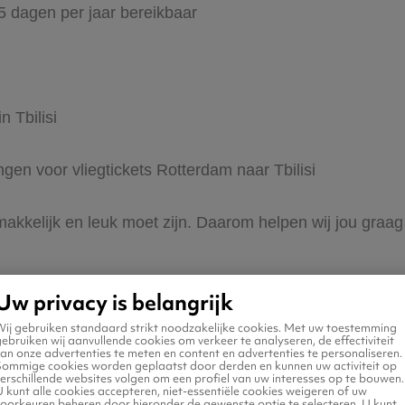
65 dagen per jaar bereikbaar
n Tbilisi
ngen voor vliegtickets Rotterdam naar Tbilisi
makkelijk en leuk moet zijn. Daarom helpen wij jou graag 
Uw privacy is belangrijk
Wij gebruiken standaard strikt noodzakelijke cookies. Met uw toestemming
ebruiken wij aanvullende cookies om verkeer te analyseren, de effectiviteit
an onze advertenties te meten en content en advertenties te personaliseren.
Sommige cookies worden geplaatst door derden en kunnen uw activiteit op
erschillende websites volgen om een profiel van uw interesses op te bouwen.
naar Tbilisi
 kunt alle cookies accepteren, niet-essentiële cookies weigeren of uw
voorkeuren beheren door hieronder de gewenste optie te selecteren. U kunt