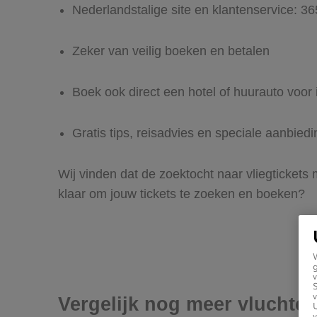
Nederlandstalige site en klantenservice: 3
Zeker van veilig boeken en betalen
Boek ook direct een hotel of huurauto voor i
Gratis tips, reisadvies en speciale aanbiedi
Wij vinden dat de zoektocht naar vliegtickets 
klaar om jouw tickets te zoeken en boeken?
g
v
v
Vergelijk nog meer vluchten 
U