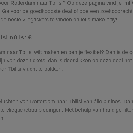
 voor Rotterdam naar Tbilisi? Op deze pagina vind je ‘m! 
am. Ga voor de goedkoopste deal of doe een zoekopdracht
e beste vliegtickets te vinden en let’s make it fly!
si nú is: €
rdam naar Tbilisi wilt maken en ben je flexibel? Dan is de 
jn van deze tickets, dan is doorklikken op deze deal het
ar Tbilisi vlucht te pakken.
 vluchten van Rotterdam naar Tbilisi van álle airlines. Da
ste vliegticketaanbiedingen. Met behulp van handige filte
en.