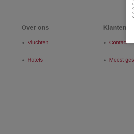
u
Over ons
Klantense
Vluchten
Contact
Hotels
Meest ges