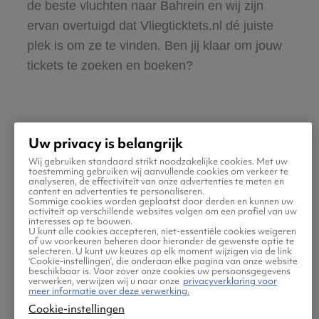
de beste vluchten naar Bahrein en wij zijn
ervan overtuigd dat Vliegticktets.nl dé juiste
plek is om ze te vinden. Ben jij klaar om jouw
tickets te zoeken en boeken?
Uw privacy is belangrijk
Wij gebruiken standaard strikt noodzakelijke cookies. Met uw
Praktische informatie voor
toestemming gebruiken wij aanvullende cookies om verkeer te
analyseren, de effectiviteit van onze advertenties te meten en
content en advertenties te personaliseren.
je vlucht naar Bahrein
Sommige cookies worden geplaatst door derden en kunnen uw
activiteit op verschillende websites volgen om een profiel van uw
interesses op te bouwen.
U kunt alle cookies accepteren, niet-essentiële cookies weigeren
of uw voorkeuren beheren door hieronder de gewenste optie te
selecteren. U kunt uw keuzes op elk moment wijzigen via de link
‘Cookie-instellingen’, die onderaan elke pagina van onze website
beschikbaar is. Voor zover onze cookies uw persoonsgegevens
verwerken, verwijzen wij u naar onze
privacyverklaring voor
meer informatie over deze verwerking.
Cookie-instellingen