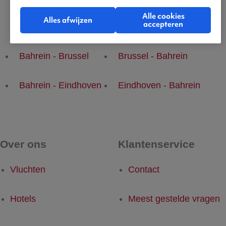
Alle cookies
Alles afwijzen
accepteren
Populaire vluchten
Bahrein - Brussel
Brussel - Bahrein
Bahrein - Eindhoven
Eindhoven - Bahrein
Over ons
Klantenservice
Vluchten
Contact
Hotels
Meest gestelde vragen