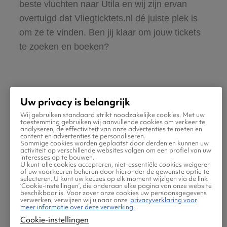
beste vluchten naar Utila en wij zijn ervan
overtuigd dat Vliegticktets.nl dé juiste plek is
om ze te vinden. Ben jij klaar om jouw tickets
te zoeken en boeken?
Uw privacy is belangrijk
Wij gebruiken standaard strikt noodzakelijke cookies. Met uw
Praktische informatie voor
toestemming gebruiken wij aanvullende cookies om verkeer te
analyseren, de effectiviteit van onze advertenties te meten en
content en advertenties te personaliseren.
je vlucht naar Utila
Sommige cookies worden geplaatst door derden en kunnen uw
activiteit op verschillende websites volgen om een profiel van uw
interesses op te bouwen.
U kunt alle cookies accepteren, niet-essentiële cookies weigeren
of uw voorkeuren beheren door hieronder de gewenste optie te
selecteren. U kunt uw keuzes op elk moment wijzigen via de link
‘Cookie-instellingen’, die onderaan elke pagina van onze website
beschikbaar is. Voor zover onze cookies uw persoonsgegevens
verwerken, verwijzen wij u naar onze
privacyverklaring voor
meer informatie over deze verwerking.
Cookie-instellingen