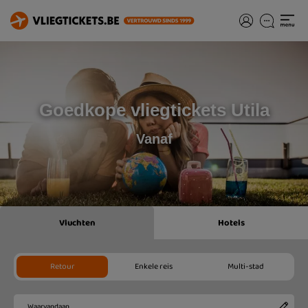
Goedkope vliegtickets Utila
Vanaf