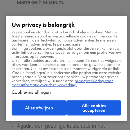
Marrakech Museum.
Tanger: deze bijzondere havenstad ligt in
Uw privacy is belangrijk
het noorden van het land. Bewonder
Wij gebruiken standaard strikt noodzakelijke cookies. Met uw
bijvoorbeeld het prachtige fort Kasbah van
toestemming gebruiken wij aanvullende cookies om verkeer te
analyseren, de effectiviteit van onze advertenties te meten en
Tanger of ga naar Kaap Spartel, die iets
content en advertenties te personaliseren.
Sommige cookies worden geplaatst door derden en kunnen uw
buiten de stad ligt.
activiteit op verschillende websites volgen om een profiel van uw
interesses op te bouwen.
U kunt alle cookies accepteren, niet-essentiële cookies weigeren
of uw voorkeuren beheren door hieronder de gewenste optie te
Fez: deze stad is een andere geweldige
selecteren. U kunt uw keuzes op elk moment wijzigen via de link
‘Cookie-instellingen’, die onderaan elke pagina van onze website
bestemming voor een last-minute in
beschikbaar is. Voor zover onze cookies uw persoonsgegevens
verwerken, verwijzen wij u naar onze
privacyverklaring voor
Marokko. Je dwaalt hier urenlang door de
meer informatie over deze verwerking.
Cookie-instellingen
smalle straatjes van de historische medina,
waar je de school Madrasa Bou Inania en
Alle cookies
Alles afwijzen
de stadspoort Bab Bou Jeloud bekijkt.
accepteren
Agadir: een gezellige kustplaats in het