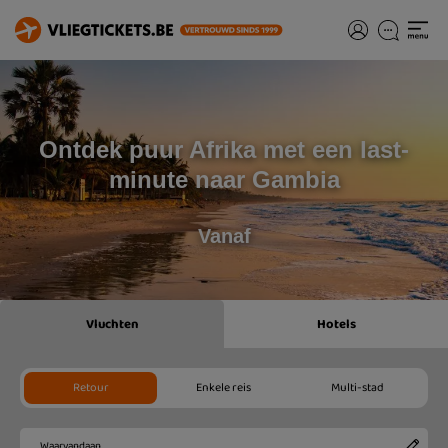
Ontdek puur Afrika met een last-
minute naar Gambia
Vanaf