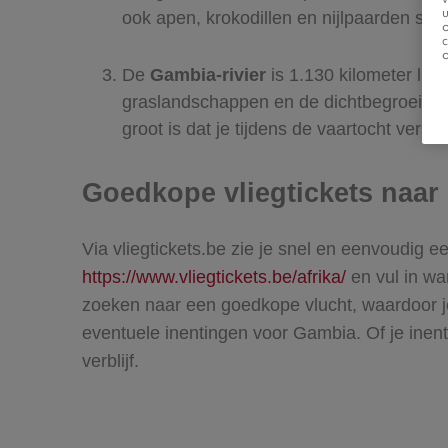
u
ook apen, krokodillen en nijlpaarden spot
De
Gambia-rivier
is 1.130 kilometer lan
graslandschappen en de dichtbegroeide ju
groot is dat je tijdens de vaartocht vers
Goedkope vliegtickets naa
Via vliegtickets.be zie je snel en eenvoudig e
https://www.vliegtickets.be/afrika/
en vul in wan
zoeken naar een goedkope vlucht, waardoor je
eventuele inentingen voor Gambia. Of je inenti
verblijf.