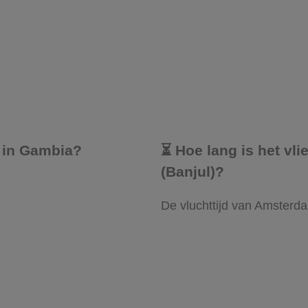
s in Gambia?
⏳ Hoe lang is het vl
(Banjul)?
:
De vluchttijd van Amsterda