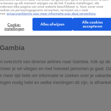
w keuzes op elk moment wijzigen via de link ‘Cookie-instellingen’, die
ten.
onderaan elke pagina van onze website beschikbaar is. Voor zover onze
cookies uw persoonsgegevens verwerken, verwijzen wij u naar
onze
privacyverklaring voor meer informatie over deze verwerking.
g en tijdens jouw vakantie is het mogelijk om Gambia per 
Alle cookies
Alles afwijzen
Cookie-
ngle vanaf een afstand. De rivier is één van de meest vi
accepteren
instellingen
chillende vissen ziet zwemmen of springen.
r Gambia
en overzicht van diverse airlines naar Gambia. Klik op de
neer je wil vliegen en met hoeveel personen je gaat. Dank
 meer tijd hebt om informatie te zoeken over je vakanti
ngen nodig hebt en welke inentingen dit zijn, is afhanke