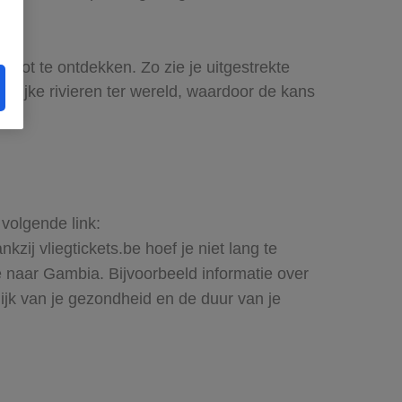
boot te ontdekken. Zo zie je uitgestrekte
srijke rivieren ter wereld, waardoor de kans
 volgende link:
zij vliegtickets.be hoef je niet lang te
e naar Gambia. Bijvoorbeeld informatie over
lijk van je gezondheid en de duur van je