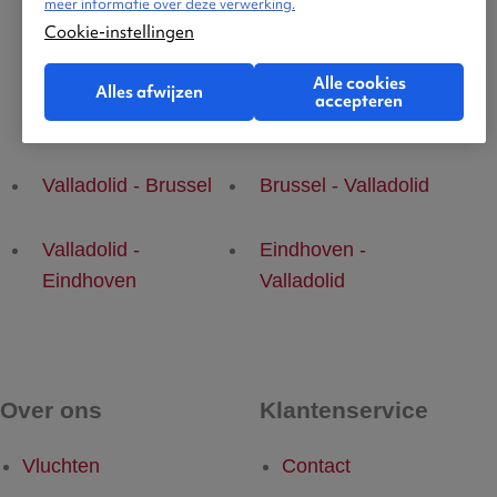
meer informatie over deze verwerking.
Cookie-instellingen
Alle cookies
Alles afwijzen
accepteren
Populaire vluchten
Valladolid - Brussel
Brussel - Valladolid
Valladolid -
Eindhoven -
Eindhoven
Valladolid
Over ons
Klantenservice
Vluchten
Contact